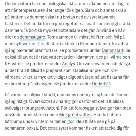
Under vintern har den biologiska aktiviteten i dammen varit låg, för
att när temperaturen åter stiger öka igen. Slam och annat skräp
på botten av dammen skall nu brytas ned av syrekrävande
bakterier. Det är därför en god regel att så snart som möjligt städa
dammen. Ta bort så mycket bottenslam det går. Använd en håv
eller en
dammsugare
. Töm dammen till minst hälften och fyll på
med nytt vatten. Tillsätt startbakterier i filter och damm, för att få
igång bakteriefloran fortare, se produkterna under
Dammstart
. Se
också till att det är rätt vattenvärden i dammen, t ex pH-värde och
KH-värde, se produkter under
Analys
. Om vattenvärdena är dåliga
är det bra att tillsätta preparat som stabiliserar pH- och KH-
värdena, vilket är mycket viktigt tidigt på våren, så att fiskarna får
en bra start på säsongen. Se produkter under
Underhåll
.
På våren är solljuset starkt, dammens nedbrytning har inte kommit
igång riktigt. Överskottet av näring gör därför att det lätt bildas
svävalger (brungrönt vatten). För att förebygga svävalger kan man
använda produkterna under
Mot grönt vatten
. Har du haft en
luftpump under vintern är det en god idé att låta den gå på
sommaren också. Det extra syret kommer fisken att tacka dig för.