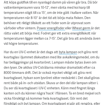
Att köpa guldfisk till en nyanlagd damm på våren går bra. Då bör
vattentemperauren vara 10-12°, men vänta med koi karp till
temperaturen stigit till ca 15°, om de inte gått i kallare vatten. När
temperaturen når 8-10° är det tid att börja mata fisken. Den
behöver ett riktigt tillskott av ett foder som är utprovat som
vårfoder efter vintern.
Power energifoder
eller
Wheat germ
är det
rätta valet att börja med. Fodret ger ett extra energitillskott när
temperaturen ligger mellan ca 7-15°. Det går bra att använda även
vid högre temperaturer.
Har du en UV-C-enhet är det dags att
byta lampan
och göra rent
kvartsglas i ljummet diskvatten med lite avkalkningsmedel, om du
har beläggningar på kvartsröret. Lampan måste bytas även om
den lyser. De aktiva UV-Cstrålarna minskar dramatiskt efter ca
8000 timmars drift. Det är också mycket viktigt att göra rent
kvartsglaset, hylsan som lysröret sitter nedsänkt i. Det skall göras
rent både på in- och utsidan. Skuva ur den del där lampan sitter i.
Du ser då kvartsglaset i UV-C enheten. Känn med fingret längs
kanten och du känner några ’hack’ i flänsen. Ta en bred mejsel och
vicka försiktigt så kommer hela kvartsglaset. Gör rent det
försiktigt och byt lampan. Om kvartsglaset ej går att rengöra, eller