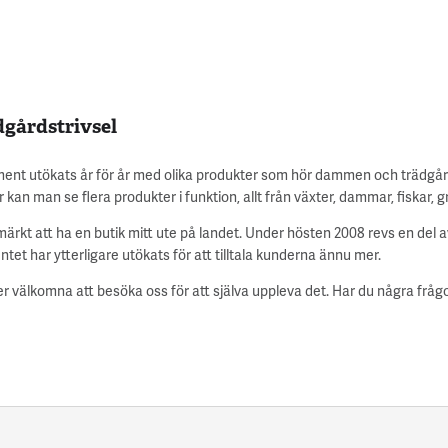
gårdstrivsel
iment utökats år för år med olika produkter som hör dammen och trädgård
kan man se flera produkter i funktion, allt från växter, dammar, fiskar, gr
märkt att ha en butik mitt ute på landet. Under hösten 2008 revs en del a
ntet har ytterligare utökats för att tilltala kunderna ännu mer.
r välkomna att besöka oss för att själva uppleva det. Har du några fråg