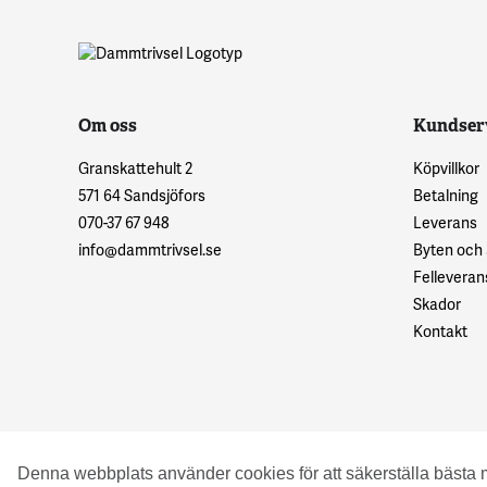
Om oss
Kundser
Granskattehult 2
Köpvillkor
571 64 Sandsjöfors
Betalning
070-37 67 948
Leverans
info@dammtrivsel.se
Byten och
Felleveran
Skador
Kontakt
© 2016 Granskattehults Damm- och Trädgårdstrivsel
Denna webbplats använder cookies för att säkerställa bästa 