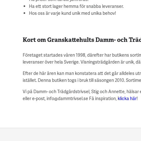
Ha ett stort lager hemma för snabba leveranser.
Hos oss är varje kund unik med unika behov!
Kort om Granskattehults Damm- och Träd
Företaget startades våren 1998, därefter har butikens sort
leveranser över hela Sverige. Visningsträdgården är unik, där 
Efter de här åren kan man konstatera att det går alldeles ut
istället. Denna butiken togs i bruk till säsongen 2010. Sortime
Vi på Damm- och Trädgårdstrivsel, Stig och Annette, hälsar e
eller e-post, info@dammtrivsel.se Få inspiration,
klicka här
!