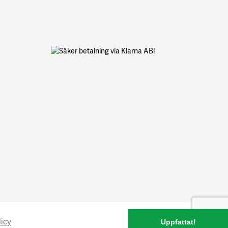
icy
Uppfattat!