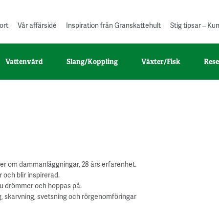
ort
Vår affärsidé
Inspiration från Granskattehult
Stig tipsar – K
Vattenvård
Slang/Koppling
Växter/Fisk
Rese
er om dammanläggningar, 28 års erfarenhet.
och blir inspirerad.
om du drömmer och hoppas på.
skarvning, svetsning och rörgenomföringar