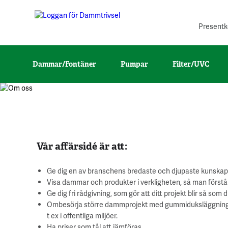
Presentk
Om oss
Dammar/Fontäner
Pumpar
Filter/UVC
Vår affärsidé är att:
Ge dig en av branschens bredaste och djupaste kunskap
Visa dammar och produkter i verkligheten, så man förstår 
Ge dig fri rådgivning, som gör att ditt projekt blir så s
Ombesörja större dammprojekt med gummiduksläggning, 
t ex i offentliga miljöer.
Ha priser som tål att jämföras.