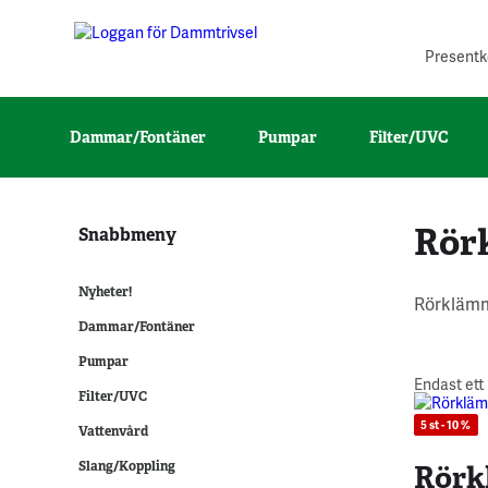
Presentk
Dammar/Fontäner
Pumpar
Filter/UVC
Rör
Snabbmeny
Nyheter!
Rörklämmo
Dammar/Fontäner
Pumpar
Endast ett
Filter/UVC
5 st - 10 %
Vattenvård
Rörk
Slang/Koppling