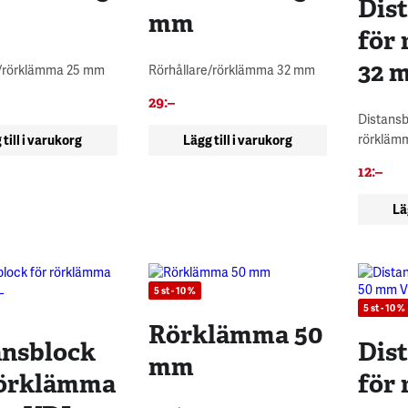
Dis
mm
för
32 
e/rörklämma 25 mm
Rörhållare/rörklämma 32 mm
29
:–
Distans
rörkläm
 till i varukorg
Lägg till i varukorg
12
:–
Lä
5 st - 10 %
5 st - 10 %
Rörklämma 50
ansblock
Dis
mm
rörklämma
för