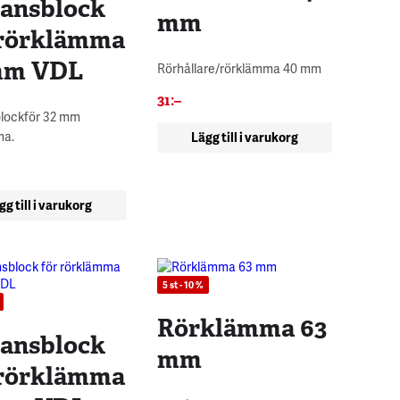
tansblock
mm
 rörklämma
mm VDL
Rörhållare/rörklämma 40 mm
31
:–
blockför 32 mm
ma.
Lägg till i varukorg
gg till i varukorg
5 st - 10 %
Rörklämma 63
tansblock
mm
 rörklämma