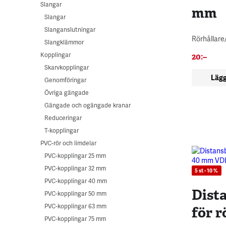
Slangar
mm
Slangar
Slanganslutningar
Rörhållar
Slangklämmor
Kopplingar
20
:–
Skarvkopplingar
Lägg
Genomföringar
Övriga gängade
Gängade och ogängade kranar
Reduceringar
T-kopplingar
PVC-rör och limdelar
PVC-kopplingar 25 mm
PVC-kopplingar 32 mm
5 st - 10 %
PVC-kopplingar 40 mm
Dist
PVC-kopplingar 50 mm
PVC-kopplingar 63 mm
för 
PVC-kopplingar 75 mm