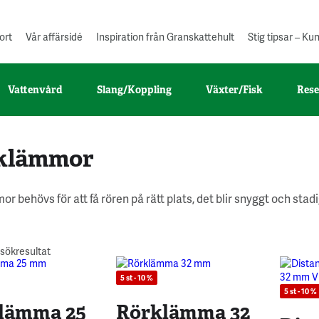
ort
Vår affärsidé
Inspiration från Granskattehult
Stig tipsar – K
Vattenvård
Slang/Koppling
Växter/Fisk
Rese
klämmor
r behövs för att få rören på rätt plats, det blir snyggt och stadi
 sökresultat
5 st - 10 %
5 st - 10 %
lämma 25
Rörklämma 32