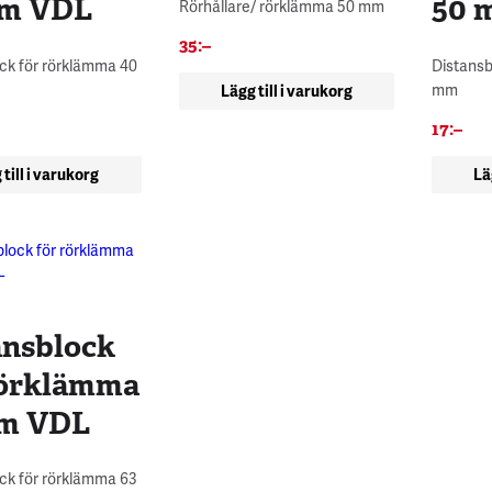
m VDL
50 
Rörhållare/ rörklämma 50 mm
35
:–
ck för rörklämma 40
Distansb
mm
Lägg till i varukorg
17
:–
 till i varukorg
Lä
ansblock
rörklämma
m VDL
ck för rörklämma 63