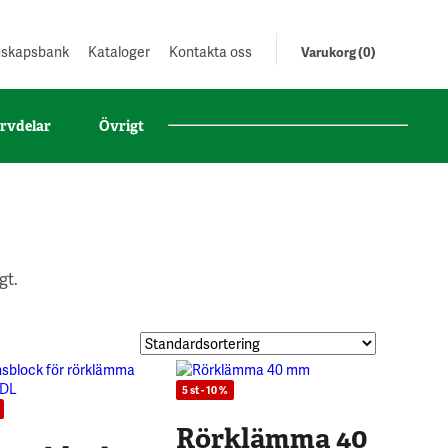
unskapsbank
Kataloger
Kontakta oss
Varukorg (0)
rvdelar
Övrigt
gt.
5 st - 10 %
Rörklämma 40