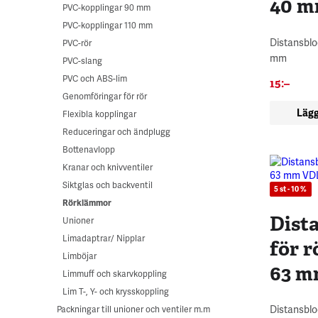
40 m
PVC-kopplingar 90 mm
PVC-kopplingar 110 mm
Distansblo
PVC-rör
mm
PVC-slang
PVC och ABS-lim
15
:–
Genomföringar för rör
Lägg
Flexibla kopplingar
Reduceringar och ändplugg
Bottenavlopp
Kranar och knivventiler
Siktglas och backventil
5 st - 10 %
Rörklämmor
Dist
Unioner
Limadaptrar/ Nipplar
för 
Limböjar
63 m
Limmuff och skarvkoppling
Lim T-, Y- och krysskoppling
Distansblo
Packningar till unioner och ventiler m.m