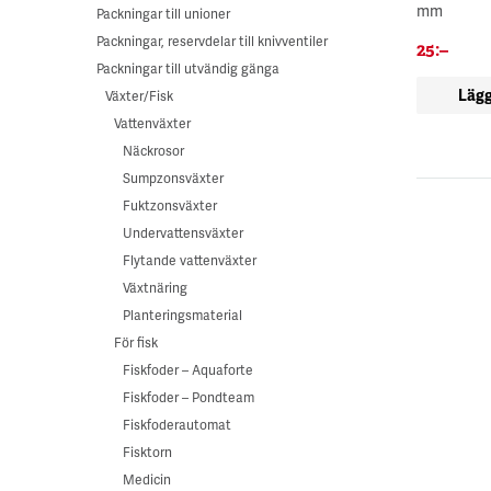
mm
Packningar till unioner
Packningar, reservdelar till knivventiler
25
:–
Packningar till utvändig gänga
Lägg
Växter/Fisk
Vattenväxter
Näckrosor
Sumpzonsväxter
Fuktzonsväxter
Undervattensväxter
Flytande vattenväxter
Växtnäring
Planteringsmaterial
För fisk
Fiskfoder – Aquaforte
Fiskfoder – Pondteam
Fiskfoderautomat
Fisktorn
Medicin