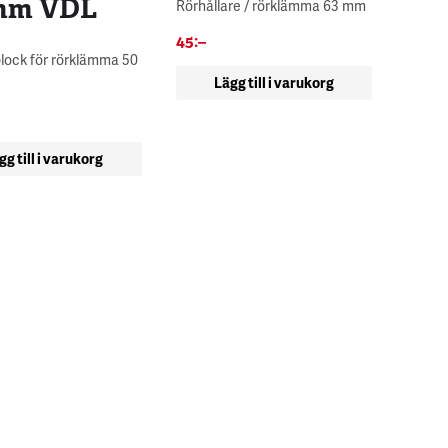
mm VDL
Rörhållare / rörklämma 63 mm
45
:–
lock för rörklämma 50
Lägg till i varukorg
gg till i varukorg