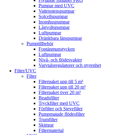
Flytande fontäner PRO
Pumpar med UVC
Vattenstenspumpar
Solcellspumpar
Inomhuspumpar
Lågvoltspumpar
Luftpumpar
Dränkbara länspumpar
Pumptillbehör
Fontänmunstycken
Luftpumpar
Nivå- och flödesvakter
Varvtalsregulatorer och styrenhet
Filter/UVC
Filter
Filterpaket upp till 5 m³
Filterpaket upp till 20 m³
Filterpaket över 20 m³
Beadsfilter
Tryckfilter med UVC
Förfilter och Sievefilter
Pumpmatade flödesfilter
Trumfilter
Skimrar
Filtermaterial