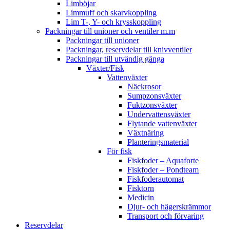
Limböjar
Limmuff och skarvkoppling
Lim T-, Y- och krysskoppling
Packningar till unioner och ventiler m.m
Packningar till unioner
Packningar, reservdelar till knivventiler
Packningar till utvändig gänga
Växter/Fisk
Vattenväxter
Näckrosor
Sumpzonsväxter
Fuktzonsväxter
Undervattensväxter
Flytande vattenväxter
Växtnäring
Planteringsmaterial
För fisk
Fiskfoder – Aquaforte
Fiskfoder – Pondteam
Fiskfoderautomat
Fisktorn
Medicin
Djur- och hägerskrämmor
Transport och förvaring
Reservdelar