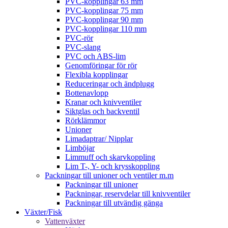
PVC-kopplingar 63 mm
PVC-kopplingar 75 mm
PVC-kopplingar 90 mm
PVC-kopplingar 110 mm
PVC-rör
PVC-slang
PVC och ABS-lim
Genomföringar för rör
Flexibla kopplingar
Reduceringar och ändplugg
Bottenavlopp
Kranar och knivventiler
Siktglas och backventil
Rörklämmor
Unioner
Limadaptrar/ Nipplar
Limböjar
Limmuff och skarvkoppling
Lim T-, Y- och krysskoppling
Packningar till unioner och ventiler m.m
Packningar till unioner
Packningar, reservdelar till knivventiler
Packningar till utvändig gänga
Växter/Fisk
Vattenväxter