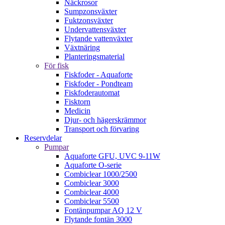
Näckrosor
Sumpzonsväxter
Fuktzonsväxter
Undervattensväxter
Flytande vattenväxter
Växtnäring
Planteringsmaterial
För fisk
Fiskfoder - Aquaforte
Fiskfoder - Pondteam
Fiskfoderautomat
Fisktorn
Medicin
Djur- och hägerskrämmor
Transport och förvaring
Reservdelar
Pumpar
Aquaforte GFU, UVC 9-11W
Aquaforte O-serie
Combiclear 1000/2500
Combiclear 3000
Combiclear 4000
Combiclear 5500
Fontänpumpar AQ 12 V
Flytande fontän 3000