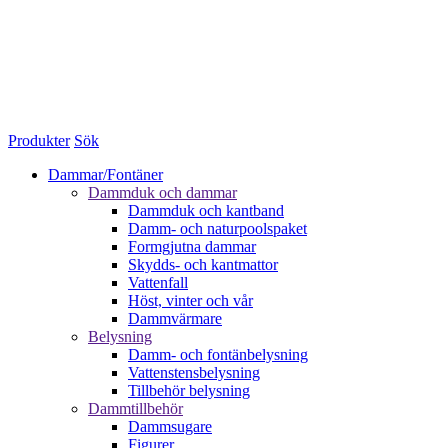
Produkter
Sök
Dammar/Fontäner
Dammduk och dammar
Dammduk och kantband
Damm- och naturpoolspaket
Formgjutna dammar
Skydds- och kantmattor
Vattenfall
Höst, vinter och vår
Dammvärmare
Belysning
Damm- och fontänbelysning
Vattenstensbelysning
Tillbehör belysning
Dammtillbehör
Dammsugare
Figurer