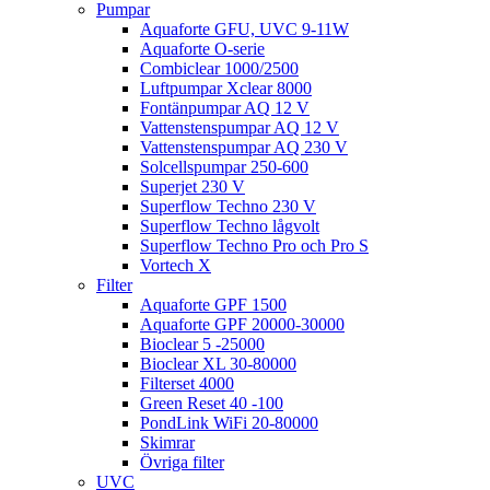
Pumpar
Aquaforte GFU, UVC 9-11W
Aquaforte O-serie
Combiclear 1000/2500
Luftpumpar Xclear 8000
Fontänpumpar AQ 12 V
Vattenstenspumpar AQ 12 V
Vattenstenspumpar AQ 230 V
Solcellspumpar 250-600
Superjet 230 V
Superflow Techno 230 V
Superflow Techno lågvolt
Superflow Techno Pro och Pro S
Vortech X
Filter
Aquaforte GPF 1500
Aquaforte GPF 20000-30000
Bioclear 5 -25000
Bioclear XL 30-80000
Filterset 4000
Green Reset 40 -100
PondLink WiFi 20-80000
Skimrar
Övriga filter
UVC