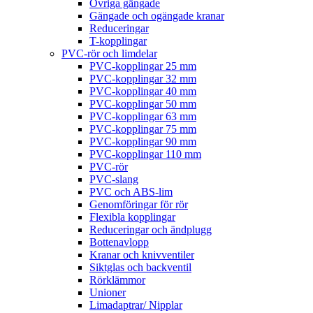
Övriga gängade
Gängade och ogängade kranar
Reduceringar
T-kopplingar
PVC-rör och limdelar
PVC-kopplingar 25 mm
PVC-kopplingar 32 mm
PVC-kopplingar 40 mm
PVC-kopplingar 50 mm
PVC-kopplingar 63 mm
PVC-kopplingar 75 mm
PVC-kopplingar 90 mm
PVC-kopplingar 110 mm
PVC-rör
PVC-slang
PVC och ABS-lim
Genomföringar för rör
Flexibla kopplingar
Reduceringar och ändplugg
Bottenavlopp
Kranar och knivventiler
Siktglas och backventil
Rörklämmor
Unioner
Limadaptrar/ Nipplar