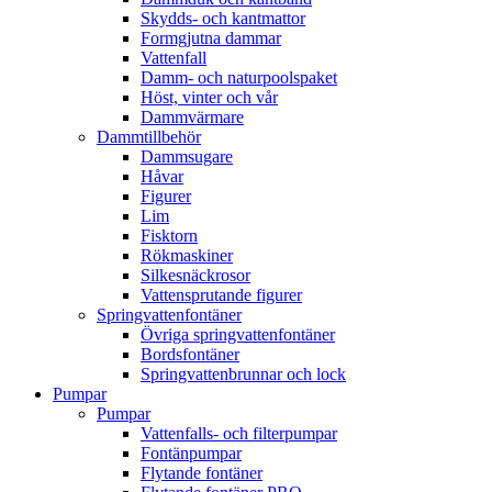
Skydds- och kantmattor
Formgjutna dammar
Vattenfall
Damm- och naturpoolspaket
Höst, vinter och vår
Dammvärmare
Dammtillbehör
Dammsugare
Håvar
Figurer
Lim
Fisktorn
Rökmaskiner
Silkesnäckrosor
Vattensprutande figurer
Springvattenfontäner
Övriga springvattenfontäner
Bordsfontäner
Springvattenbrunnar och lock
Pumpar
Pumpar
Vattenfalls- och filterpumpar
Fontänpumpar
Flytande fontäner