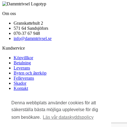
Om oss
Granskattehult 2
571 64 Sandsjöfors
070-37 67 948
info@dammtrivsel.se
Kundservice
Köpvillkor
Betalning
Leverans
Byten och återköp
Felleverans
Skador
Kontakt
Om webbplatsen
Denna webbplats använder cookies för att
Cookies
säkerställa bästa möjliga upplevelse för dig
Feedback
som besökare.
Läs vår dataskyddspolicy
Dataskyddspolicy