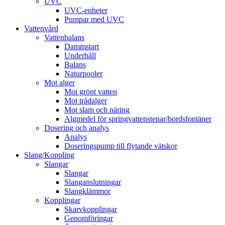
UVC
UVC-enheter
Pumpar med UVC
Vattenvård
Vattenbalans
Dammstart
Underhåll
Balans
Naturpooler
Mot alger
Mot grönt vatten
Mot trådalger
Mot slam och näring
Algmedel för springvattenstenar/bordsfontäner
Dosering och analys
Analys
Doseringspump till flytande vätskor
Slang/Koppling
Slangar
Slangar
Slanganslutningar
Slangklämmor
Kopplingar
Skarvkopplingar
Genomföringar