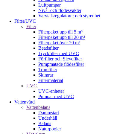
Luftpumpar
Nivå- och flödesvakter
Varvtalsregulatorer och styrenhet
Filter/UVC
Filter
Filterpaket upp till 5 m³
Filterpaket upp till 20 m³
Filterpaket över 20 m³
Beadsfilter
Tryckfilter med UVC
Förfilter och Sievefilter
Pumpmatade flödesfilter
Trumfilter
Skimrar
Filtermaterial
UVC
UVC-enheter
Pumpar med UVC
Vattenvård
Vattenbalans
Dammstart
Underhåll
Balans
Naturpooler