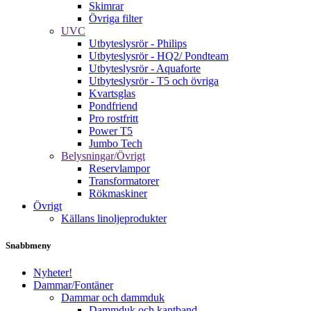
Skimrar
Övriga filter
UVC
Utbyteslysrör - Philips
Utbyteslysrör - HQ2/ Pondteam
Utbyteslysrör - Aquaforte
Utbyteslysrör - T5 och övriga
Kvartsglas
Pondfriend
Pro rostfritt
Power T5
Jumbo Tech
Belysningar/Övrigt
Reservlampor
Transformatorer
Rökmaskiner
Övrigt
Källans linoljeprodukter
Snabbmeny
Nyheter!
Dammar/Fontäner
Dammar och dammduk
Dammduk och kantband