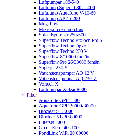
Luftpumpar 108-540
Luftpump Super 1680-15000
Luftpump Aquaforte V-10-60
Luftpump AP 45-200
Megaflow
Mikropumpar inomhus
Solcellspumpar 250-600
Superflow Techno Pro och Pro S
Superflow Techno lågvolt
Superflow Techno 230 V
Superflow 8/10000 fontän
Superflow Pro 26/33000 fontän
Superjet 230 V
Vattenstenspumpar AQ 12 V
Vattenstenspumpar AQ 230 V
Vortech X
Luftpumpar Xclear 8000
Filter
Aquaforte GPF 1500
Aquaforte GPF 20000-30000
Bioclear 5 -25000
Bioclear XL 30-80000
Filterset 4000
Green Reset 40 -100
PondLink WiFi 20-80000