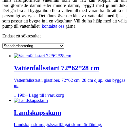
finns färdigformade vattenfall som du lätt kan koppla till din
färdigformade damm eller mindre damm, byggd med gummiduk.
Det går bra att bygga ihop flera vattenfall med varandra för att få ett
personligt avtryck. Det finns även exklusiva vattenfall med ljus i,
som passar att bygga in i en vägg/mur. Vill du ha hjälp med att välja
pump till vattenfallet,
kontakta oss
gärna.
Endast ett sökresultat
Vattenfallsstart 72*62*28 cm
Vattenfallsstart i glasfiber, 72*62 cm, 28 cm djup, kan byggas
in.
1 190
:–
Lägg till i varukorg
Landskapsskum
Landskapsskum, gråsvartfärgat skum för tätning.