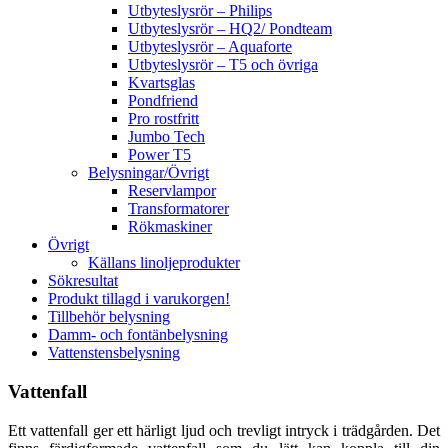
Utbyteslysrör – Philips
Utbyteslysrör – HQ2/ Pondteam
Utbyteslysrör – Aquaforte
Utbyteslysrör – T5 och övriga
Kvartsglas
Pondfriend
Pro rostfritt
Jumbo Tech
Power T5
Belysningar/Övrigt
Reservlampor
Transformatorer
Rökmaskiner
Övrigt
Källans linoljeprodukter
Sökresultat
Produkt tillagd i varukorgen!
Tillbehör belysning
Damm- och fontänbelysning
Vattenstensbelysning
Vattenfall
Ett vattenfall ger ett härligt ljud och trevligt intryck i trädgården. Det