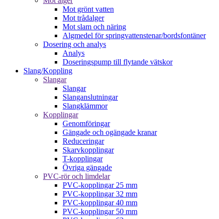
Mot alger
Mot grönt vatten
Mot trådalger
Mot slam och näring
Algmedel för springvattenstenar/bordsfontäner
Dosering och analys
Analys
Doseringspump till flytande vätskor
Slang/Koppling
Slangar
Slangar
Slanganslutningar
Slangklämmor
Kopplingar
Genomföringar
Gängade och ogängade kranar
Reduceringar
Skarvkopplingar
T-kopplingar
Övriga gängade
PVC-rör och limdelar
PVC-kopplingar 25 mm
PVC-kopplingar 32 mm
PVC-kopplingar 40 mm
PVC-kopplingar 50 mm