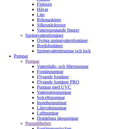
Fisktorn
Håvar
Lim
Rökmaskiner
Silkesnäckrosor
Vattensprutande figurer
Springvattenfontäner
Övriga springvattenfontäner
Bordsfontäner
Springvattenbrunnar och lock
Pumpar
Pumpar
Vattenfalls- och filterpumpar
Fontänpumpar
Flytande fontäner
Flytande fontäner PRO
Pumpar med UVC
Vattenstenspumpar
Solcellspumpar
Inomhuspumpar
Lågvoltspumpar
Luftpumpar
Dränkbara länspumpar
Pumptillbehör
Fontänmunstycken