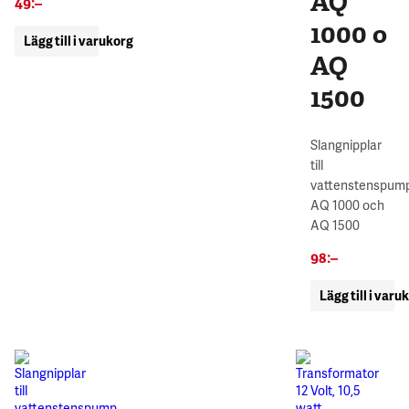
AQ
49
:–
1000 o
Lägg till i varukorg
AQ
1500
Slangnipplar
till
vattenstenspum
AQ 1000 och
AQ 1500
98
:–
Lägg till i varu