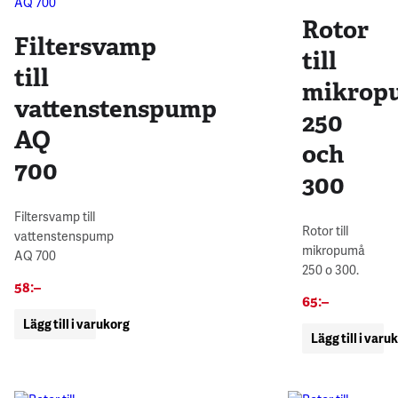
Rotor
Filtersvamp
till
till
mikrop
vattenstenspump
250
AQ
och
700
300
Filtersvamp till
Rotor till
vattenstenspump
mikropumå
AQ 700
250 o 300.
58
:–
65
:–
Lägg till i varukorg
Lägg till i varu