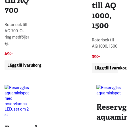
till AQ
till AQ
700
1000,
1500
Rotorlock till
AQ 700. O-
ring medföljer
Rotorlock till
ej.
AQ 1000, 1500
49
:–
39
:–
Lägg till i varukorg
Lägg till i varuko
Reservg
aquamin