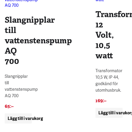
Transfor
Slangnipplar
12
till
Volt,
vattenstenspump
10,5
AQ
watt
700
Transformator
Slangnipplar
10,5 W, IP 44,
till
godkänd för
vattenstenspump
utomhusbruk.
AQ 700
169
:–
65
:–
Lägg till i varuko
Lägg till i varukorg