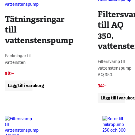
Filtersv
Tätningsringar
till AQ
till
350,
vattenstenspump
vattenst
Packningar till
Filtersvamp till
vattensten
vattenstenspump
58
:–
AQ 350.
34
:–
Lägg till i varukorg
Lägg till i varuko