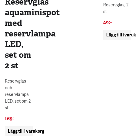
Reservglas
Reservglas, 2
aquaminispot
st
med
49
:–
reservlampa
Lägg till i varu
LED,
set om
2 st
Reservglas
och
reservlampa
LED, set om 2
st
169
:–
Lägg till i varukorg