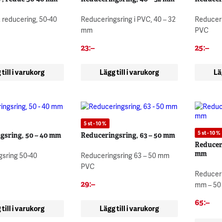
, reducering, 50-40
Reduceringsring i PVC, 40 – 32
Reduceri
mm
PVC
23
:–
25
:–
 till i varukorg
Lägg till i varukorg
Lä
5 st - 10 %
5 st - 10 %
gsring, 50 – 40 mm
Reduceringsring, 63 – 50 mm
Reduceri
mm
gsring 50-40
Reduceringsring 63 – 50 mm
PVC
Reduceri
29
:–
mm – 50
65
:–
 till i varukorg
Lägg till i varukorg