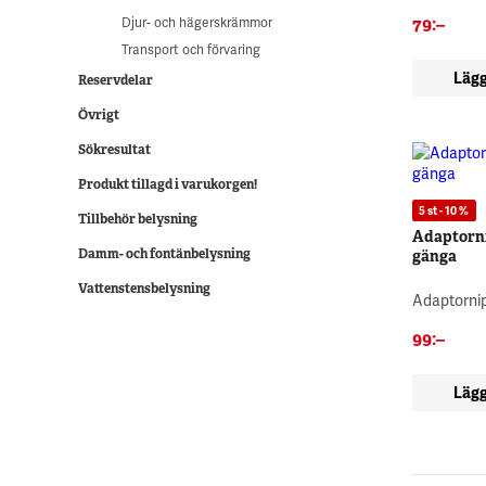
Djur- och hägerskrämmor
79
:–
Transport och förvaring
Lägg
Reservdelar
Övrigt
Sökresultat
Produkt tillagd i varukorgen!
5 st - 10 %
Tillbehör belysning
Adaptorni
Damm- och fontänbelysning
gänga
Vattenstensbelysning
Adaptorni
99
:–
Lägg