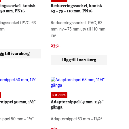
ingssockel, konisk
Reduceringssockel, konisk
– 90 mm, PN16
63 – 75 – 110 mm, PN16
ngssockel i PVC, 63 –
Reduceringssockel i PVC, 63
 mm
mm inv – 75 mm utv till 110 mm
inv
235
:–
gg till i varukorg
Lägg till i varukorg
5 st - 10 %
nippel 50 mm, 1½”
Adaptornippel 63 mm, 11/4″
gänga
nippel 50 mm – 1½”
Adaptornippel 63 mm – 11/4″