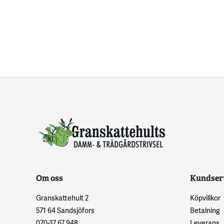
Om oss
Kundser
Granskattehult 2
Köpvillkor
571 64 Sandsjöfors
Betalning
070-37 67 948
Leverans