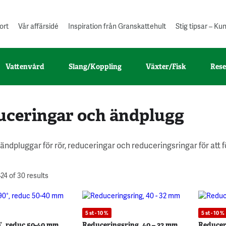
ort
Vår affärsidé
Inspiration från Granskattehult
Stig tipsar – K
Vattenvård
Slang/Koppling
Växter/Fisk
Rese
uceringar och ändplugg
 ändpluggar för rör, reduceringar och reduceringsringar för att 
24 of 30 results
5 st - 10 %
5 st - 10 %
0°, reduc 50-40 mm
Reduceringsring, 40 – 32 mm
Reducer