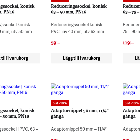
gssockel, konisk
Reduceringssockel, konisk
Reducer
m, PN16
63 – 40 mm, PN16
63 – 75 
gssockel konisk
Reduceringssockel konisk
Reduceri
0 mm, utv 50 mm
PVC, inv 40 mm, utv 63 mm
75 – 90
59
:–
119
:–
 till i varukorg
Lägg till i varukorg
Lä
5 st - 10 %
5 st - 10 %
gssockel, konisk
Adaptornippel 50 mm, 11/4″
Adaptor
 – 50 mm, PN16
gänga
gänga
ssockel i PVC, 63 –
Adaptornippel 50 mm – 11/4″
Adaptor