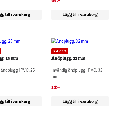
98
:–
gg till i varukorg
Lägg till i varukorg
5 st - 10 %
g, 25 mm
Ändplugg, 32 mm
 ändplugg i PVC, 25
Invändig ändplugg i PVC, 32
mm
15
:–
gg till i varukorg
Lägg till i varukorg