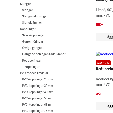
Slangar
Limböj 90°
Slangar
mm, PVC
Slanganslutningar
Slangklämmor
59
:–
Kopplingar
Skarvkopplingar
Lägg
Genomföringar
Övriga gängade
Gängade och ogängade kranar
Reduceringar
5 st - 10 %
T-kopplingar
Reducerin
PVC-rör och limdelar
Reducerin
PVC-kopplingar 25 mm
mm, PVC
PVC-kopplingar 32 mm
PVC-kopplingar 40 mm
25
:–
PVC-kopplingar 50 mm
PVC-kopplingar 63 mm
Lägg
PVC-kopplingar 75 mm