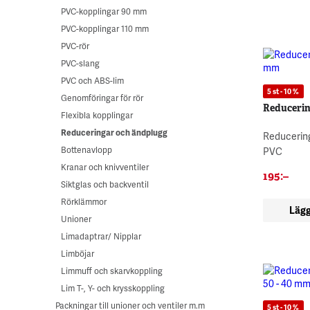
PVC-kopplingar 90 mm
PVC-kopplingar 110 mm
PVC-rör
PVC-slang
PVC och ABS-lim
5 st - 10 %
Genomföringar för rör
Reducerin
Flexibla kopplingar
Reduceringar och ändplugg
Reducering
Bottenavlopp
PVC
Kranar och knivventiler
195
:–
Siktglas och backventil
Rörklämmor
Lägg
Unioner
Limadaptrar/ Nipplar
Limböjar
Limmuff och skarvkoppling
Lim T-, Y- och krysskoppling
Packningar till unioner och ventiler m.m
5 st - 10 %