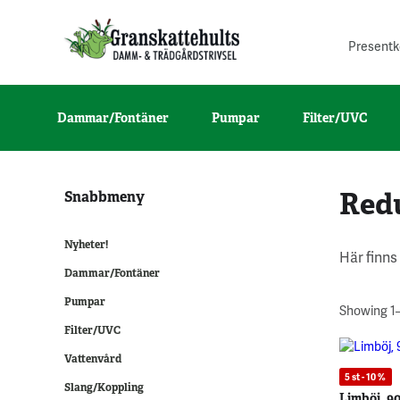
Presentk
Dammar/Fontäner
Pumpar
Filter/UVC
Red
Snabbmeny
Nyheter!
Här finns
Dammar/Fontäner
Pumpar
Showing 1–
Filter/UVC
Vattenvård
5 st - 10 %
Slang/Koppling
Limböj, 9