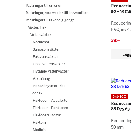
Packningar till unioner
Reducerin
50 – 40 m
Packningar, reservdelar till knivventiler
Packningar till utvändig gänga
Reducerin
Växter/Fisk
PVC, inv 4
Vattenväxter
39
:–
Näckrosor
Sumpzonsväxter
Lägg
Fuktzonsväxter
Undervattensväxter
Flytande vattenväxter
Växtnäring
Planteringsmaterial
För fisk
5 st - 10 %
Fiskfoder – Aquaforte
Reducerin
Fiskfoder – Pondteam
SS D75 63
Fiskfoderautomat
Reducering
Fisktorn
50 mm
Medicin