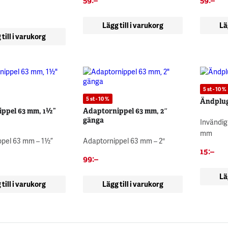
59
:–
59
:–
Lägg till i varukorg
Lä
 till i varukorg
5 st - 10 %
5 st - 10 %
Ändplug
ppel 63 mm, 1½”
Adaptornippel 63 mm, 2″
gänga
Invändig
mm
ppel 63 mm – 1½”
Adaptornippel 63 mm – 2″
15
:–
99
:–
Lä
 till i varukorg
Lägg till i varukorg