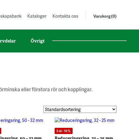
unskapsbank
Kataloger
Kontakta oss
Varukorg (0)
rvdelar
Övrigt
förminska eller förstora
rör och kopplingar.
5 st - 10 %
ingsring, 50 – 32 mm
Reduceringsring, 32 – 25 mm