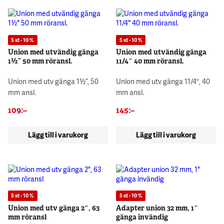
5 st - 10 %
5 st - 10 %
Union med utvändig gänga
Union med utvändig gänga
1½” 50 mm röransl.
11/4″ 40 mm röransl.
Union med utv gänga 1½”, 50
Union med utv gänga 11/4″, 40
mm ansl.
mm ansl.
109
:–
145
:–
Lägg till i varukorg
Lägg till i varukorg
5 st - 10 %
5 st - 10 %
Union med utv gänga 2″, 63
Adapter union 32 mm, 1″
mm röransl
gänga invändig