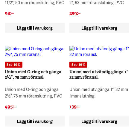
11/2″, 50 mm röranslutning, PVC
2″, 63 mm röranslutning, PVC
98
:–
259
:–
Lägg till i varukorg
Lägg till i varukorg
5 st - 10 %
5 st - 10 %
Union med O-ring och gänga
Union med utvändig gänga 1″
2½”, 75 mm röransl.
32 mm röransl.
Union med O-ring och gänga
Union med utv gänga 1″, 32 mm
2½”, 75 mm röranslutning, PVC
limanslutning.
495
:–
139
:–
Lägg till i varukorg
Lägg till i varukorg