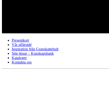
Presentkort
Vår affärsidé
Inspiration från Granskattehult
Stig tipsar – Kunskapsbank
Kataloger
Kontakta oss