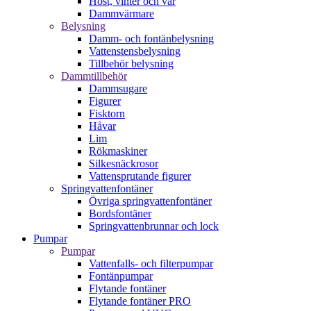
Höst, vinter och vår
Dammvärmare
Belysning
Damm- och fontänbelysning
Vattenstensbelysning
Tillbehör belysning
Dammtillbehör
Dammsugare
Figurer
Fisktorn
Håvar
Lim
Rökmaskiner
Silkesnäckrosor
Vattensprutande figurer
Springvattenfontäner
Övriga springvattenfontäner
Bordsfontäner
Springvattenbrunnar och lock
Pumpar
Pumpar
Vattenfalls- och filterpumpar
Fontänpumpar
Flytande fontäner
Flytande fontäner PRO