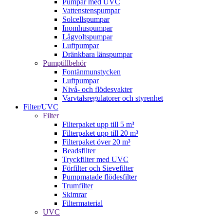
Pumpar med UVC
Vattenstenspumpar
Solcellspumpar
Inomhuspumpar
Lågvoltspumpar
Luftpumpar
Dränkbara länspumpar
Pumptillbehör
Fontänmunstycken
Luftpumpar
Nivå- och flödesvakter
Varvtalsregulatorer och styrenhet
Filter/UVC
Filter
Filterpaket upp till 5 m³
Filterpaket upp till 20 m³
Filterpaket över 20 m³
Beadsfilter
Tryckfilter med UVC
Förfilter och Sievefilter
Pumpmatade flödesfilter
Trumfilter
Skimrar
Filtermaterial
UVC