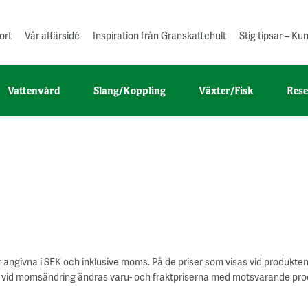
ort
Vår affärsidé
Inspiration från Granskattehult
Stig tipsar – K
Vattenvård
Slang/Koppling
Växter/Fisk
Rese
 är angivna i SEK och inklusive moms. På de priser som visas vid produkten
: vid momsändring ändras varu- och fraktpriserna med motsvarande proc