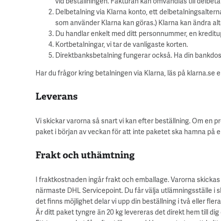
vid beställningen. Fakturan kan omvandlas till delbet
Delbetalning via Klarna konto, ett delbetalningsalterna
som använder Klarna kan göras.) Klarna kan ändra alt
Du handlar enkelt med ditt personnummer, en kreditu
Kortbetalningar, vi tar de vanligaste korten.
Direktbanksbetalning fungerar också. Ha din bankdosa 
Har du frågor kring betalningen via Klarna, läs på klarna.se e
Leverans
Vi skickar varorna så snart vi kan efter beställning. Om en pr
paket i början av veckan för att inte paketet ska hamna på e
Frakt och uthämtning
I fraktkostnaden ingår frakt och emballage. Varorna skickas 
närmaste DHL Servicepoint. Du får välja utlämningsställe i sl
det finns möjlighet delar vi upp din beställning i två eller fl
Är ditt paket tyngre än 20 kg levereras det direkt hem till 