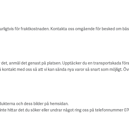
aturligtvis för fraktkostnaden. Kontakta oss omgående för besked om bästa s
 det, anmäl det genast på platsen. Upptäcker du en transportskada fö
ontakt med oss så att vi kan sända nya varor så snart som möjligt. Övri
rodukterna och dess bilder på hemsidan.
hittar det du söker eller undrar något ring oss på telefonnummer 070-37 