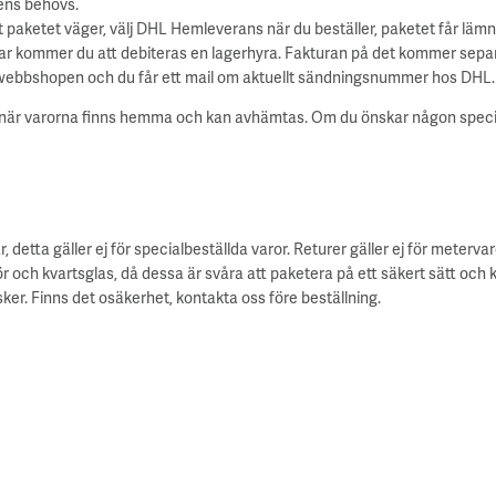
tens behövs.
paketet väger, välj DHL Hemleverans när du beställer, paketet får lämna
gar kommer du att debiteras en lagerhyra. Fakturan på det kommer separ
webbshopen och du får ett mail om aktuellt sändningsnummer hos DHL. D
 när varorna finns hemma och kan avhämtas. Om du önskar någon speciell 
, detta gäller ej för specialbeställda varor. Returer gäller ej för meter
srör och kvartsglas, då dessa är svåra att paketera på ett säkert sätt o
ker. Finns det osäkerhet, kontakta oss före beställning.