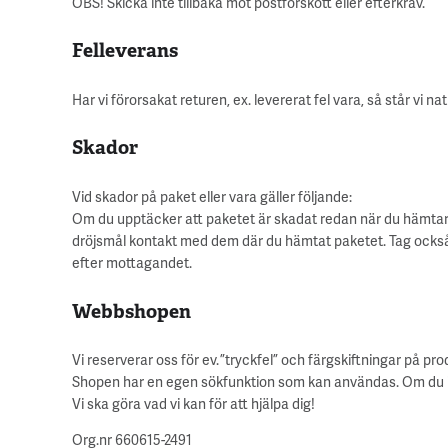
OBS! Skicka inte tillbaka mot postförskott eller efterkrav.
Felleverans
Har vi förorsakat returen, ex. levererat fel vara, så står vi n
Skador
Vid skador på paket eller vara gäller följande:
Om du upptäcker att paketet är skadat redan när du hämtar
dröjsmål kontakt med dem där du hämtat paketet. Tag också k
efter mottagandet.
Webbshopen
Vi reserverar oss för ev. ”tryckfel” och färgskiftningar på p
Shopen har en egen sökfunktion som kan användas. Om du inte 
Vi ska göra vad vi kan för att hjälpa dig!
Org.nr 660615-2491