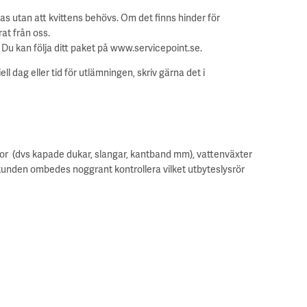
s utan att kvittens behövs. Om det finns hinder för
at från oss.
u kan följa ditt paket på www.servicepoint.se.
dag eller tid för utlämningen, skriv gärna det i
varor (dvs kapade dukar, slangar, kantband mm), vattenväxter
ch kunden ombedes noggrant kontrollera vilket utbyteslysrör