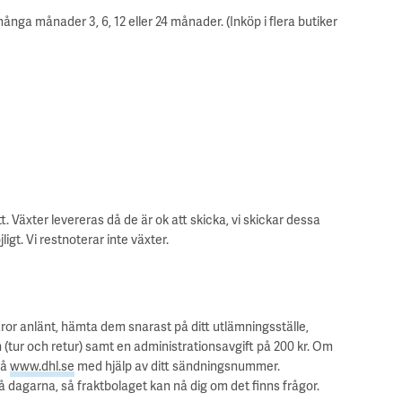
ånga månader 3, 6, 12 eller 24 månader. (Inköp i flera butiker
t. Växter levereras då de är ok att skicka, vi skickar dessa
gt. Vi restnoterar inte växter.
aror anlänt, hämta dem snarast på ditt utlämningsställe,
n (tur och retur) samt en administrationsavgift på 200 kr. Om
på
www.dhl.se
med hjälp av ditt sändningsnummer.
å dagarna, så fraktbolaget kan nå dig om det finns frågor.