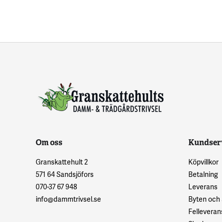
Om oss
Kundser
Granskattehult 2
Köpvillkor
571 64 Sandsjöfors
Betalning
070-37 67 948
Leverans
info@dammtrivsel.se
Byten och
Felleveran