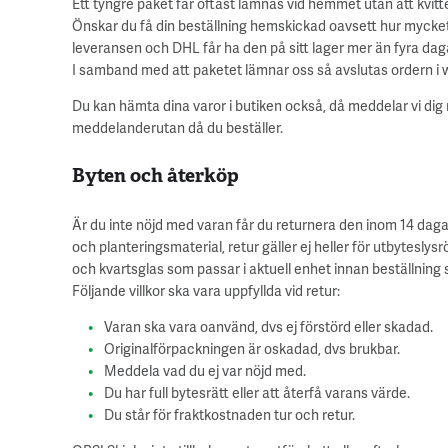
Ett tyngre paket får oftast lämnas vid hemmet utan att kvit
Önskar du få din beställning hemskickad oavsett hur mycket 
leveransen och DHL får ha den på sitt lager mer än fyra da
I samband med att paketet lämnar oss så avslutas ordern i 
Du kan hämta dina varor i butiken också, då meddelar vi dig
meddelanderutan då du beställer.
Byten och återköp
Är du inte nöjd med varan får du returnera den inom 14 dagar
och planteringsmaterial, retur gäller ej heller för utbytesly
och kvartsglas som passar i aktuell enhet innan beställning s
Följande villkor ska vara uppfyllda vid retur:
Varan ska vara oanvänd, dvs ej förstörd eller skadad.
Originalförpackningen är oskadad, dvs brukbar.
Meddela vad du ej var nöjd med.
Du har full bytesrätt eller att återfå varans värde.
Du står för fraktkostnaden tur och retur.