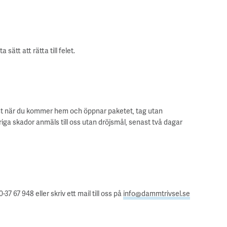
ätt att rätta till felet.
rst när du kommer hem och öppnar paketet, tag utan
ga skador anmäls till oss utan dröjsmål, senast två dagar
67 948 eller skriv ett mail till oss på
info@dammtrivsel.se