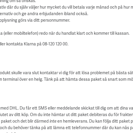
alning om så önskas.
tiv där du själv väljer hur mycket du vill betala varje månad och på hur m
ernativ och ge andra erbjudanden ibland också.
pplysning görs via ditt personnummer.
(eller mobiltelefon) redo när du handlat klart och kommer till kassan.
ller kontakta Klarna på 08-120 120 00.
odukt skulle vara slut kontaktar vi dig för att lösa problemet på bästa sät
n terminal över en helg. Tänk på att hämta dessa paket så snart som möjli
med DHL. Du får ett SMS eller meddelande skickat till dig om att dina v
utet av ditt köp. Om du inte hämtar ut ditt paket debiteras du för frakte
era paket och det blir därmed
inte
en hemleverans. Du kan följa ditt paket 
dig och du behöver tänka på att lämna ett telefonnummer där du kan nås p