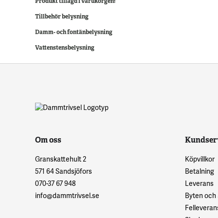
Produkt tillagd i varukorgen!
Tillbehör belysning
Damm- och fontänbelysning
Vattenstensbelysning
Om oss
Kundser
Granskattehult 2
Köpvillkor
571 64 Sandsjöfors
Betalning
070-37 67 948
Leverans
info@dammtrivsel.se
Byten och
Felleveran