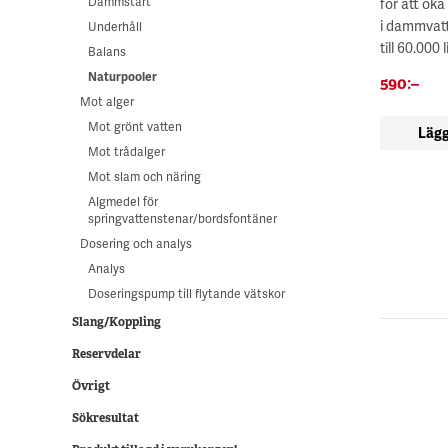
Dammstart
för att ök
i dammvattn
Underhåll
till 60.000 
Balans
Naturpooler
590
:–
Mot alger
Mot grönt vatten
Lägg
Mot trådalger
Mot slam och näring
Algmedel för
springvattenstenar/bordsfontäner
Dosering och analys
Analys
Doseringspump till flytande vätskor
Slang/Koppling
Reservdelar
Övrigt
Sökresultat