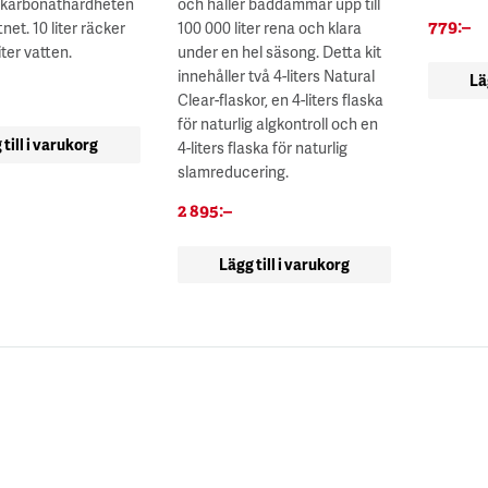
a karbonathårdheten
och håller baddammar upp till
779
:–
et. 10 liter räcker
100 000 liter rena och klara
liter vatten.
under en hel säsong. Detta kit
innehåller två 4-liters Natural
Lä
Clear-flaskor, en 4-liters flaska
för naturlig algkontroll och en
 till i varukorg
4-liters flaska för naturlig
slamreducering.
2 895
:–
Lägg till i varukorg