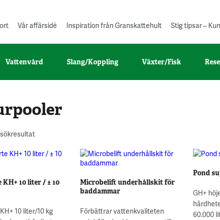
ort
Vår affärsidé
Inspiration från Granskattehult
Stig tipsar – K
Vattenvård
Slang/Koppling
Växter/Fisk
Rese
urpooler
 sökresultat
Pond su
KH+ 10 liter / ± 10
Microbelift underhållskit för
baddammar
GH+ höje
hårdheten
KH+ 10 liter/10 kg
Förbättrar vattenkvaliteten
60.000 li