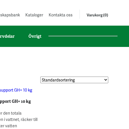
unskapsbank
Kataloger
Kontakta oss
Varukorg (0)
rvdelar
Övrigt
pport GH+ 10 kg
r den totala
 i vattnet, räcker till
ter vatten