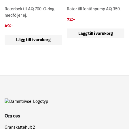
Rotorlock till AQ 700. O-ring
Rotor till fontänpump AQ 350.
medföljer ej.
72
:–
49
:–
Lägg till i varukorg
Lägg till i varukorg
Om oss
Granskattehult 2