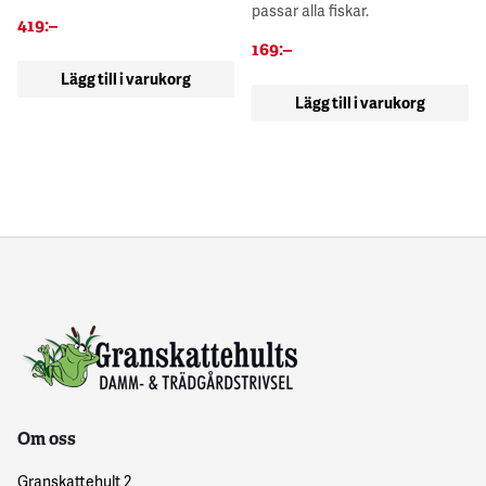
passar alla fiskar.
419
:–
169
:–
Lägg till i varukorg
Lägg till i varukorg
Om oss
Granskattehult 2