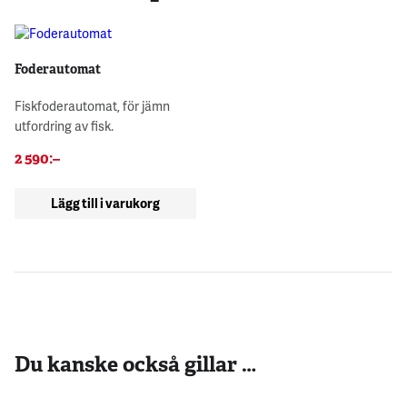
Foderautomat
Fiskfoderautomat, för jämn
utfordring av fisk.
2 590
:–
Lägg till i varukorg
Du kanske också gillar …