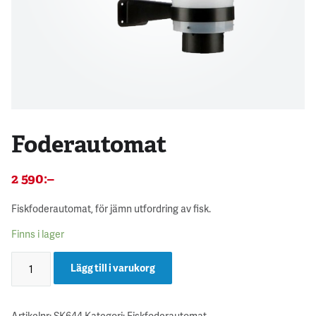
Foderautomat
2 590
:–
Fiskfoderautomat, för jämn utfordring av fisk.
Finns i lager
Lägg till i varukorg
Artikelnr:
SK644
Kategori:
Fiskfoderautomat