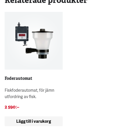
Relaterade produkter
Foderautomat
Fiskfoderautomat, för jämn
utfordring av fisk.
2 590
:–
Lägg till i varukorg