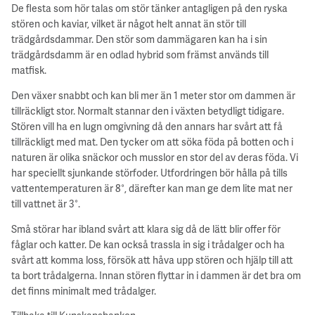
De flesta som hör talas om stör tänker antagligen på den ryska
stören och kaviar, vilket är något helt annat än stör till
trädgårdsdammar. Den stör som dammägaren kan ha i sin
trädgårdsdamm är en odlad hybrid som främst används till
matfisk.
Den växer snabbt och kan bli mer än 1 meter stor om dammen är
tillräckligt stor. Normalt stannar den i växten betydligt tidigare.
Stören vill ha en lugn omgivning då den annars har svårt att få
tillräckligt med mat. Den tycker om att söka föda på botten och i
naturen är olika snäckor och musslor en stor del av deras föda. Vi
har speciellt sjunkande störfoder. Utfordringen bör hålla på tills
vattentemperaturen är 8°, därefter kan man ge dem lite mat ner
till vattnet är 3°.
Små störar har ibland svårt att klara sig då de lätt blir offer för
fåglar och katter. De kan också trassla in sig i trådalger och ha
svårt att komma loss, försök att håva upp stören och hjälp till att
ta bort trådalgerna. Innan stören flyttar in i dammen är det bra om
det finns minimalt med trådalger.