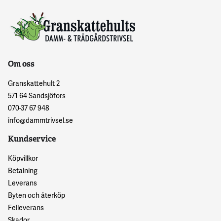
Om oss
Granskattehult 2
571 64 Sandsjöfors
070-37 67 948
info@dammtrivsel.se
Kundservice
Köpvillkor
Betalning
Leverans
Byten och återköp
Felleverans
Skador