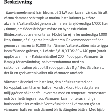
Beskrivning
Titanvärmeelement från Elecro, på 3 kW som kan användas för att
värma dammar och tropiska marina installationer (= större
akvarier). Vattenflödet genom värmaren får ej överstiga 17.000 liter
/ timme, om flödet är högre måste en bypassfunktion
(flödesomkopplare) monteras. Flödet får ej heller understiga 1.000
liter/ timme, då fungerar inte värmaren. Rekommenderaat flöde
genom värmaren är 10.000 liter /timme. Vattenkvalitén måste ligga
inom följande gränser, pH-värde: 6,8 -8,0 TDS: 80 – 140 ppm (totalt
upplösta ämnen), Kalciumhårdhet 200 – 1000 ppm. Värmaren är
lämplig för användning i saltvattendammar med en
saltkoncentration på upp till 8000 ppm, dvs 8 g / liter. Så tillse att
det är en god vattenkvalitet när värmaren används.
Värmaren är enkel att installera, den är fullt utrustad och
förkopplad, samt har en hållbar konstruktion. Flödesbrytaren
möjliggör en säker drift. Levereras med en temperaturtermostart
och överhettningssensor. Värmaren kan monteras antingen
horisontellt eller vertikalt. Vortexfunktionen i värmaren gör att
värmaren hålls ren och därmed blir livslängden bättre. Med hjälp