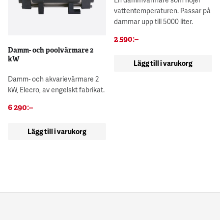
vattentemperaturen. Passar på
dammar upp till 5000 liter.
2 590
:–
Damm- och poolvärmare 2
kW
Lägg till i varukorg
Damm- och akvarievärmare 2
kW, Elecro, av engelskt fabrikat.
6 290
:–
Lägg till i varukorg