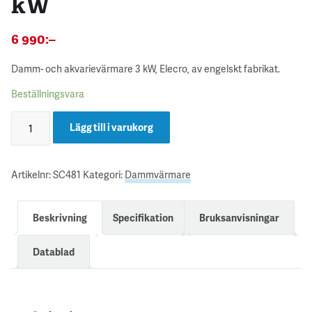
kW
6 990
:–
Damm- och akvarievärmare 3 kW, Elecro, av engelskt fabrikat.
Beställningsvara
Lägg till i varukorg
Artikelnr:
SC481
Kategori:
Dammvärmare
Beskrivning
Specifikation
Bruksanvisningar
Datablad