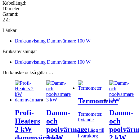
Kabellängd:
10 meter
Garanti:
2 år
Länkar
Bruksanvisning Dammvärmare 100 W
Bruksanvisningar
Bruksanvisning Dammvärmare 100 W
Du kanske också gillar …
Termometer
Profi-
Damm-
Damm-
Termometer,
flytande
Heaters
och
och
2 kW
poolvärmare
poolvär
45
:–
Lägg till
i varukorg
dammvärmare
3 kW
2 kW