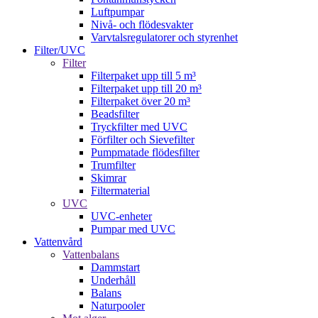
Luftpumpar
Nivå- och flödesvakter
Varvtalsregulatorer och styrenhet
Filter/UVC
Filter
Filterpaket upp till 5 m³
Filterpaket upp till 20 m³
Filterpaket över 20 m³
Beadsfilter
Tryckfilter med UVC
Förfilter och Sievefilter
Pumpmatade flödesfilter
Trumfilter
Skimrar
Filtermaterial
UVC
UVC-enheter
Pumpar med UVC
Vattenvård
Vattenbalans
Dammstart
Underhåll
Balans
Naturpooler