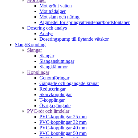
Mot alger
Mot grönt vatten
Mot trådalger
Mot slam och näring
Algmedel för springvattenstenar/bordsfontäner
Dosering och analys
Analys
Doseringspump till flytande vätskor
Slang/Koppling
Slangar
Slangar
Slanganslutningar
Slangklämmor
Kopplingar
Genomföringar
Gängade och ogängade kranar
Reduceringar
Skarvkopplingar
T-kopplingar
Övriga gängade
PVC-rör och limdelar
PVC-kopplingar 25 mm
PVC-kopplingar 32 mm
PVC-kopplingar 40 mm
PVC-kopplingar 50 mm