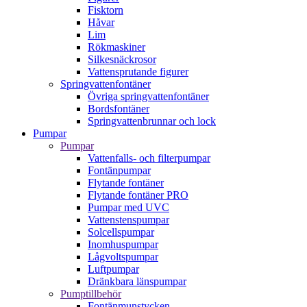
Fisktorn
Håvar
Lim
Rökmaskiner
Silkesnäckrosor
Vattensprutande figurer
Springvattenfontäner
Övriga springvattenfontäner
Bordsfontäner
Springvattenbrunnar och lock
Pumpar
Pumpar
Vattenfalls- och filterpumpar
Fontänpumpar
Flytande fontäner
Flytande fontäner PRO
Pumpar med UVC
Vattenstenspumpar
Solcellspumpar
Inomhuspumpar
Lågvoltspumpar
Luftpumpar
Dränkbara länspumpar
Pumptillbehör
Fontänmunstycken