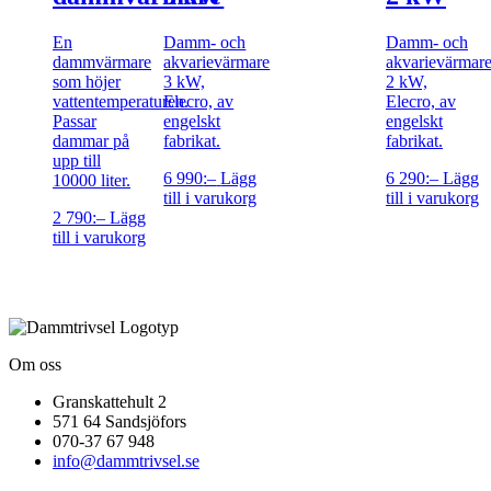
En
Damm- och
Damm- och
dammvärmare
akvarievärmare
akvarievärmar
som höjer
3 kW,
2 kW,
vattentemperaturen.
Elecro, av
Elecro, av
Passar
engelskt
engelskt
dammar på
fabrikat.
fabrikat.
upp till
6 990
:–
Lägg
6 290
:–
Lägg
10000 liter.
till i varukorg
till i varukorg
2 790
:–
Lägg
till i varukorg
Om oss
Granskattehult 2
571 64 Sandsjöfors
070-37 67 948
info@dammtrivsel.se