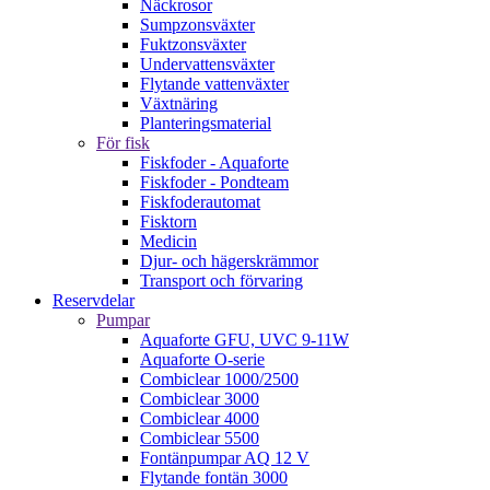
Näckrosor
Sumpzonsväxter
Fuktzonsväxter
Undervattensväxter
Flytande vattenväxter
Växtnäring
Planteringsmaterial
För fisk
Fiskfoder - Aquaforte
Fiskfoder - Pondteam
Fiskfoderautomat
Fisktorn
Medicin
Djur- och hägerskrämmor
Transport och förvaring
Reservdelar
Pumpar
Aquaforte GFU, UVC 9-11W
Aquaforte O-serie
Combiclear 1000/2500
Combiclear 3000
Combiclear 4000
Combiclear 5500
Fontänpumpar AQ 12 V
Flytande fontän 3000