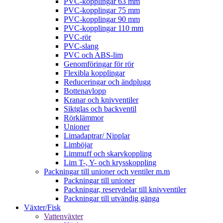
PVC-kopplingar 63 mm
PVC-kopplingar 75 mm
PVC-kopplingar 90 mm
PVC-kopplingar 110 mm
PVC-rör
PVC-slang
PVC och ABS-lim
Genomföringar för rör
Flexibla kopplingar
Reduceringar och ändplugg
Bottenavlopp
Kranar och knivventiler
Siktglas och backventil
Rörklämmor
Unioner
Limadaptrar/ Nipplar
Limböjar
Limmuff och skarvkoppling
Lim T-, Y- och krysskoppling
Packningar till unioner och ventiler m.m
Packningar till unioner
Packningar, reservdelar till knivventiler
Packningar till utvändig gänga
Växter/Fisk
Vattenväxter