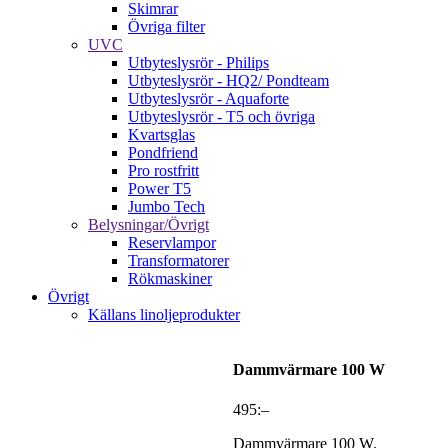
Skimrar
Övriga filter
UVC
Utbyteslysrör - Philips
Utbyteslysrör - HQ2/ Pondteam
Utbyteslysrör - Aquaforte
Utbyteslysrör - T5 och övriga
Kvartsglas
Pondfriend
Pro rostfritt
Power T5
Jumbo Tech
Belysningar/Övrigt
Reservlampor
Transformatorer
Rökmaskiner
Övrigt
Källans linoljeprodukter
Dammvärmare 100 W
495
:–
Dammvärmare 100 W.