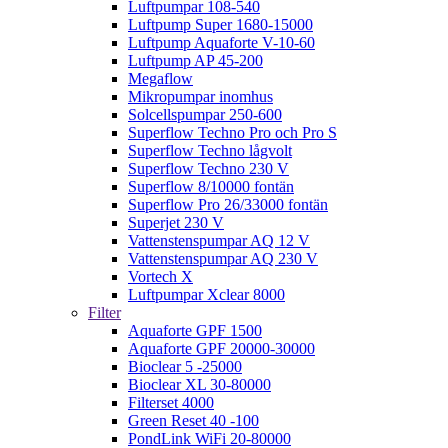
Luftpumpar 108-540
Luftpump Super 1680-15000
Luftpump Aquaforte V-10-60
Luftpump AP 45-200
Megaflow
Mikropumpar inomhus
Solcellspumpar 250-600
Superflow Techno Pro och Pro S
Superflow Techno lågvolt
Superflow Techno 230 V
Superflow 8/10000 fontän
Superflow Pro 26/33000 fontän
Superjet 230 V
Vattenstenspumpar AQ 12 V
Vattenstenspumpar AQ 230 V
Vortech X
Luftpumpar Xclear 8000
Filter
Aquaforte GPF 1500
Aquaforte GPF 20000-30000
Bioclear 5 -25000
Bioclear XL 30-80000
Filterset 4000
Green Reset 40 -100
PondLink WiFi 20-80000