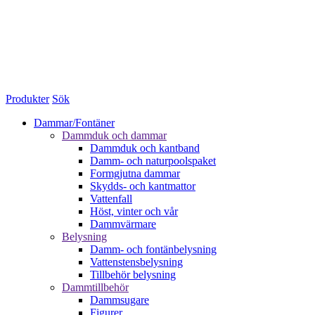
Produkter
Sök
Dammar/Fontäner
Dammduk och dammar
Dammduk och kantband
Damm- och naturpoolspaket
Formgjutna dammar
Skydds- och kantmattor
Vattenfall
Höst, vinter och vår
Dammvärmare
Belysning
Damm- och fontänbelysning
Vattenstensbelysning
Tillbehör belysning
Dammtillbehör
Dammsugare
Figurer