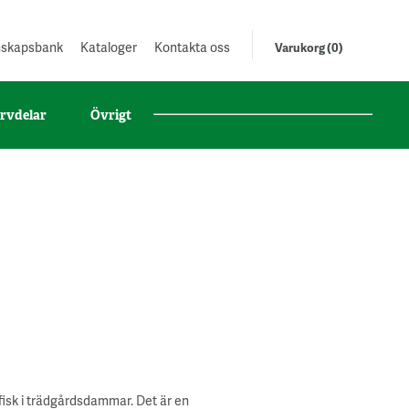
unskapsbank
Kataloger
Kontakta oss
Varukorg (0)
rvdelar
Övrigt
 fisk i trädgårdsdammar. Det är en