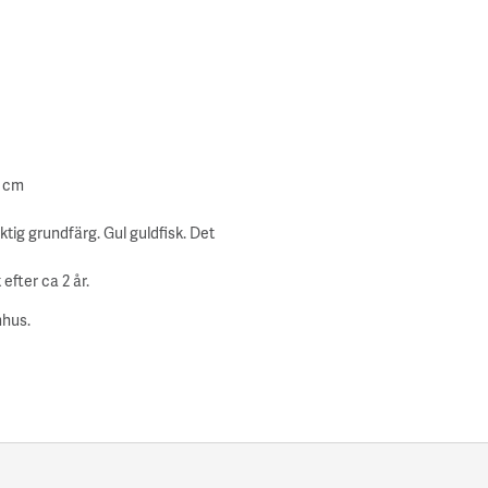
0 cm
ktig grundfärg. Gul guldfisk. Det
efter ca 2 år.
mhus.