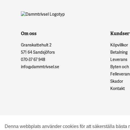
Om oss
Kundser
Granskattehult 2
Köpvillkor
571 64 Sandsjöfors
Betalning
070-37 67 948
Leverans
info@dammtrivsel.se
Byten och
Felleveran
Skador
Kontakt
© 2016 Granskattehults Damm- och Trädgårdstrivsel
Denna webbplats använder cookies för att säkerställa bästa 