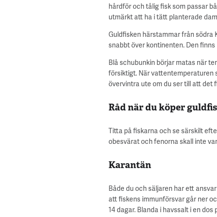
hårdför och tålig fisk som passar b
utmärkt att ha i tätt planterade da
Guldfisken härstammar från södra Ki
snabbt över kontinenten. Den finns i 
Blå schubunkin börjar matas när tem
försiktigt. När vattentemperaturen s
övervintra ute om du ser till att de
Råd när du köper guldfi
Titta på fiskarna och se särskilt eft
obesvärat och fenorna skall inte var
Karantän
Både du och säljaren har ett ansvar f
att fiskens immunförsvar går ner och
14 dagar. Blanda i havssalt i en dos