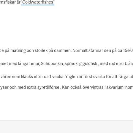
nsfiskar är
”Coldwaterfishes”
ende på matning och storlek på dammen. Normalt stannar den på ca 15-2
Comet med långa fenor, Schubunkin, spräcklig guldfisk , med röd eller blåa
åren som kläcks efter ca 1 vecka. Ynglen är först svarta för att färga ut 
yser och med extra syretillförsel. Kan också övervintras i akvarium ino