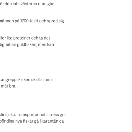
rör den inte växterna utan går
männen på 1700-talet och spred sig
er lite proteiner och ta det
rdighet än guldfisken, men kan
sitangrepp. Fisken skall simma
e mår bra.
blir sjuka. Transporter och stress gör
bör dina nya fiskar gå i karantän ca