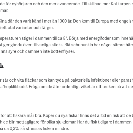
åde för nybörjaren och den mer avancerade. Till skillnad mor Koi karpen 
mmar.
na där den varit känd i mer än 1000 år. Den kom till Europa med engels
ett otal varianter och färger.
peraturen stiger i dammen till ca 8°. Börja med energifoder som innehåll
tiger går du över till vanliga sticks. Blå schubunkin har något sämre hä
t finns syre och dammen inte bottenfryser.
sk
er sår och vita fläckar som kan tyda på bakteriella infektioner eller para
a ’hopklibbade’. Fråga om de äter ordentligt vilket är ett tecken på att d
ör att fiskara mår bra. Köper du nya fiskar finns det alltid en risk att de 
 de blir mottagligare för olika sjukdomar. Har du fisk tidigare i dammen 
 på ca 0,3%, så stressas fisken mindre.