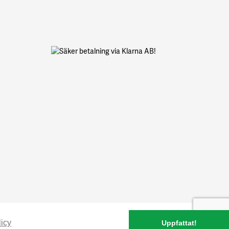
icy
Uppfattat!