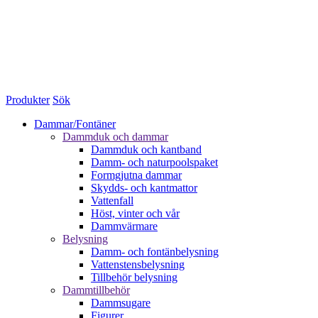
Produkter
Sök
Dammar/Fontäner
Dammduk och dammar
Dammduk och kantband
Damm- och naturpoolspaket
Formgjutna dammar
Skydds- och kantmattor
Vattenfall
Höst, vinter och vår
Dammvärmare
Belysning
Damm- och fontänbelysning
Vattenstensbelysning
Tillbehör belysning
Dammtillbehör
Dammsugare
Figurer