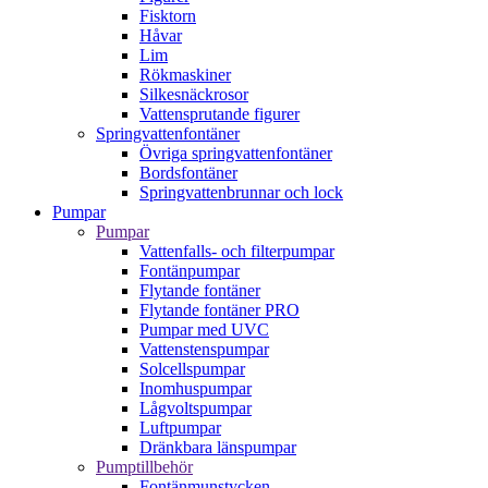
Fisktorn
Håvar
Lim
Rökmaskiner
Silkesnäckrosor
Vattensprutande figurer
Springvattenfontäner
Övriga springvattenfontäner
Bordsfontäner
Springvattenbrunnar och lock
Pumpar
Pumpar
Vattenfalls- och filterpumpar
Fontänpumpar
Flytande fontäner
Flytande fontäner PRO
Pumpar med UVC
Vattenstenspumpar
Solcellspumpar
Inomhuspumpar
Lågvoltspumpar
Luftpumpar
Dränkbara länspumpar
Pumptillbehör
Fontänmunstycken