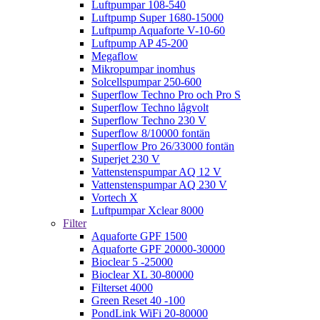
Luftpumpar 108-540
Luftpump Super 1680-15000
Luftpump Aquaforte V-10-60
Luftpump AP 45-200
Megaflow
Mikropumpar inomhus
Solcellspumpar 250-600
Superflow Techno Pro och Pro S
Superflow Techno lågvolt
Superflow Techno 230 V
Superflow 8/10000 fontän
Superflow Pro 26/33000 fontän
Superjet 230 V
Vattenstenspumpar AQ 12 V
Vattenstenspumpar AQ 230 V
Vortech X
Luftpumpar Xclear 8000
Filter
Aquaforte GPF 1500
Aquaforte GPF 20000-30000
Bioclear 5 -25000
Bioclear XL 30-80000
Filterset 4000
Green Reset 40 -100
PondLink WiFi 20-80000