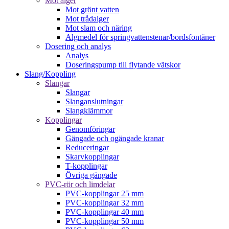
Mot alger
Mot grönt vatten
Mot trådalger
Mot slam och näring
Algmedel för springvattenstenar/bordsfontäner
Dosering och analys
Analys
Doseringspump till flytande vätskor
Slang/Koppling
Slangar
Slangar
Slanganslutningar
Slangklämmor
Kopplingar
Genomföringar
Gängade och ogängade kranar
Reduceringar
Skarvkopplingar
T-kopplingar
Övriga gängade
PVC-rör och limdelar
PVC-kopplingar 25 mm
PVC-kopplingar 32 mm
PVC-kopplingar 40 mm
PVC-kopplingar 50 mm