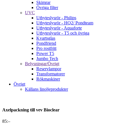
Skimrar
Övriga filter
UVC
Utbyteslysrör - Philips
Utbyteslysrör - HQ2/ Pondteam
Utbyteslysrör - Aquaforte
Utbyteslysrör - T5 och övriga
Kvartsglas
Pondfriend
Pro rostfritt
Power T5
Jumbo Tech
Belysningar/Övrigt
Reservlampor
Transformatorer
Rökmaskiner
Övrigt
Källans linoljeprodukter
Axelpackning till vev Bioclear
85
:–