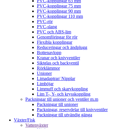
PVC-kopplingar 63 mm
PVC-kopplingar 75 mm
PVC-kopplingar 90 mm
PVC-kopplingar 110 mm
PVC-rör
PVC-slang
PVC och ABS-lim
Genomföringar för rör
Flexibla kopplingar
Reduceringar och ändplugg
Bottenavlopp
Kranar och knivventiler
Siktglas och backventil
Rörklämmor
Unioner
Limadaptrar/ Nipplar
Limböjar
Limmuff och skarvkoppling
Lim T-, Y- och krysskoppling
Packningar till unioner och ventiler m.m
Packningar till unioner
Packningar, reservdelar till knivventiler
Packningar till utvändig gänga
Växter/Fisk
Vattenväxter