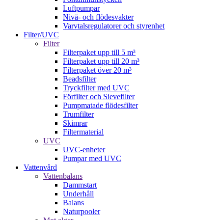
Luftpumpar
Nivå- och flödesvakter
Varvtalsregulatorer och styrenhet
Filter/UVC
Filter
Filterpaket upp till 5 m³
Filterpaket upp till 20 m³
Filterpaket över 20 m³
Beadsfilter
Tryckfilter med UVC
Förfilter och Sievefilter
Pumpmatade flödesfilter
Trumfilter
Skimrar
Filtermaterial
UVC
UVC-enheter
Pumpar med UVC
Vattenvård
Vattenbalans
Dammstart
Underhåll
Balans
Naturpooler