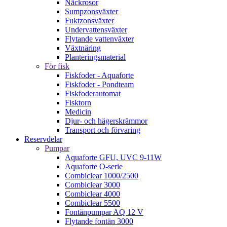
Näckrosor
Sumpzonsväxter
Fuktzonsväxter
Undervattensväxter
Flytande vattenväxter
Växtnäring
Planteringsmaterial
För fisk
Fiskfoder - Aquaforte
Fiskfoder - Pondteam
Fiskfoderautomat
Fisktorn
Medicin
Djur- och hägerskrämmor
Transport och förvaring
Reservdelar
Pumpar
Aquaforte GFU, UVC 9-11W
Aquaforte O-serie
Combiclear 1000/2500
Combiclear 3000
Combiclear 4000
Combiclear 5500
Fontänpumpar AQ 12 V
Flytande fontän 3000