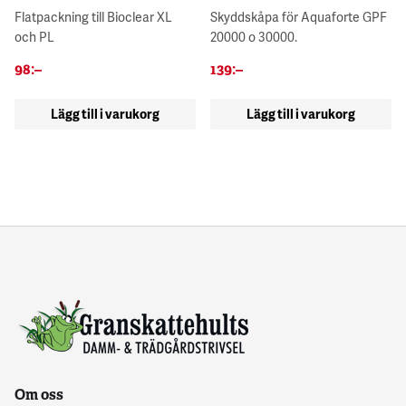
Flatpackning till Bioclear XL
Skyddskåpa för Aquaforte GPF
och PL
20000 o 30000.
98
:–
139
:–
Lägg till i varukorg
Lägg till i varukorg
Om oss