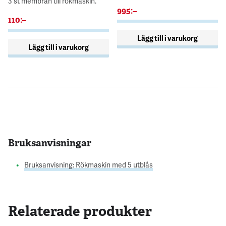
3 st membran till rökmaskin.
995
:–
110
:–
Lägg till i varukorg
Lägg till i varukorg
Bruksanvisningar
Bruksanvisning: Rökmaskin med 5 utblås
Relaterade produkter