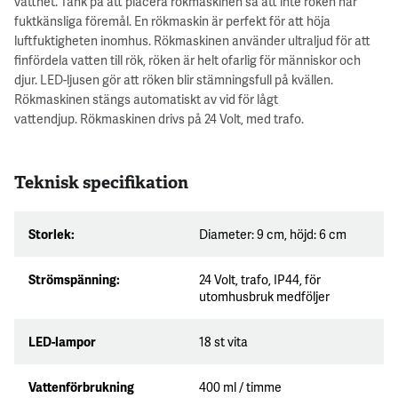
vattnet. Tänk på att placera rökmaskinen så att inte röken når
fuktkänsliga föremål. En rökmaskin är perfekt för att höja
luftfuktigheten inomhus. Rökmaskinen använder ultraljud för att
finfördela vatten till rök, röken är helt ofarlig för människor och
djur. LED-ljusen gör att röken blir stämningsfull på kvällen.
Rökmaskinen stängs automatiskt av vid för lågt
vattendjup. Rökmaskinen drivs på 24 Volt, med trafo.
Teknisk specifikation
Storlek:
Diameter: 9 cm, höjd: 6 cm
Strömspänning:
24 Volt, trafo, IP44, för
utomhusbruk medföljer
LED-lampor
18 st vita
Vattenförbrukning
400 ml / timme