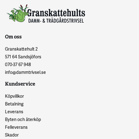
Om oss
Granskattehult 2
571 64 Sandsjöfors
070-37 67 948
info@dammtrivsel.se
Kundservice
Köpvillkor
Betalning
Leverans
Byten och återköp
Felleverans
Skador