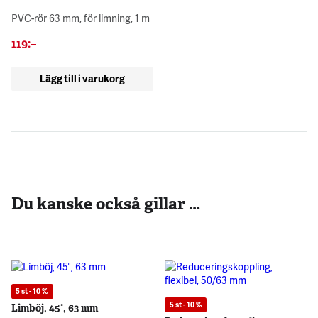
PVC-rör 63 mm, för limning, 1 m
119
:–
Lägg till i varukorg
Du kanske också gillar …
5 st - 10 %
5 st - 10 %
Limböj, 45°, 63 mm