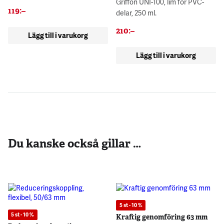
Griffon UNI-100, lim för PVC-
119
:–
delar, 250 ml.
210
:–
Lägg till i varukorg
Lägg till i varukorg
Du kanske också gillar …
5 st - 10 %
5 st - 10 %
Kraftig genomföring 63 mm