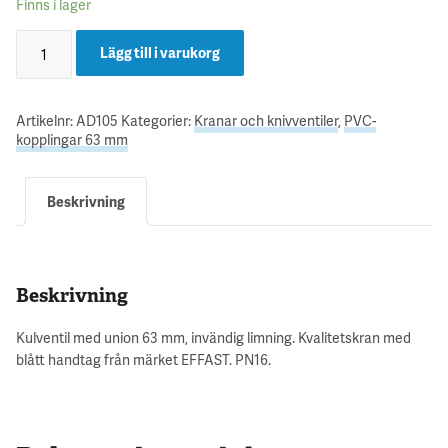
Finns i lager
Lägg till i varukorg
Artikelnr:
AD105
Kategorier:
Kranar och knivventiler
,
PVC-
kopplingar 63 mm
Beskrivning
Beskrivning
Kulventil med union 63 mm, invändig limning. Kvalitetskran med
blått handtag från märket EFFAST. PN16.