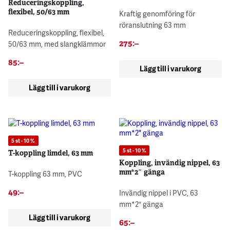
Reduceringskoppling,
flexibel, 50/63 mm
Kraftig genomföring för
röranslutning 63 mm
Reduceringskoppling, flexibel,
275
:–
50/63 mm, med slangklämmor
85
:–
Lägg till i varukorg
Lägg till i varukorg
5 st - 10 %
5 st - 10 %
T-koppling limdel, 63 mm
Koppling, invändig nippel, 63
mm*2″ gänga
T-koppling 63 mm, PVC
49
:–
Invändig nippel i PVC, 63
mm*2″ gänga
Lägg till i varukorg
65
:–