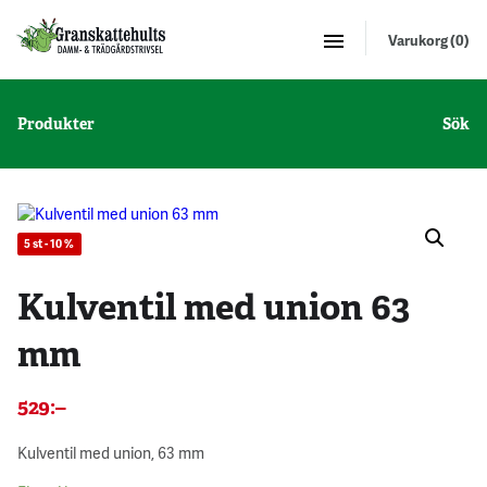
Varukorg (0)
Produkter
Sök
5 st - 10 %
Kulventil med union 63
mm
529
:–
Kulventil med union, 63 mm