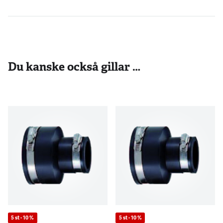
Du kanske också gillar …
5 st - 10 %
5 st - 10 %