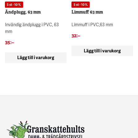
5 st - 10 %
5 st - 10 %
Ändplugg, 63 mm
Limmuff 63 mm
Invändig ändplugg i PVC, 63
Limmuff i PVC,63 mm
mm
32
:–
35
:–
Lägg till i varukorg
Lägg till i varukorg