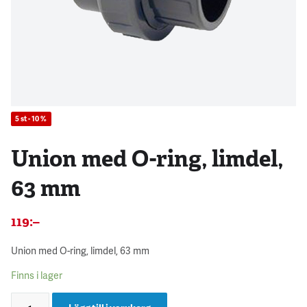
5 st - 10 %
Union med O-ring, limdel,
63 mm
119
:–
Union med O-ring, limdel, 63 mm
Finns i lager