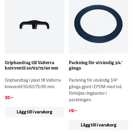
Griphandtag till Valterra
Packning för utvändig 3/4″
knivventil 50/63/75/90 mm
gänga
Griphandtag i plast till Valterra
Packning för utvändig 3/4″
knivventil 50/63/75/90 mm.
gänga gjord i EPDM med två
förhöjda ringkanter i
35
:–
packningen.
19
:–
Lägg till i varukorg
Lägg till i varukorg