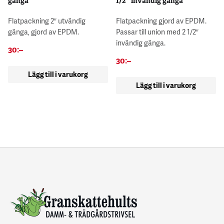
gänga
1/2″ invändig gänga
Flatpackning 2″ utvändig
Flatpackning gjord av EPDM.
gänga, gjord av EPDM.
Passar till union med 2 1/2″
invändig gänga.
30
:–
30
:–
Lägg till i varukorg
Lägg till i varukorg