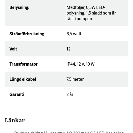
Belysning:
Medföljer, 0,5W LED-
belysning, 1,5 sladd som är
fäst i pumpen
Strömförbrukning
6,5 watt
Volt
12
Transformator
IP44, 12 V, 10 W
Längd elkabel
7.5 meter
Garanti
2 år
Länkar