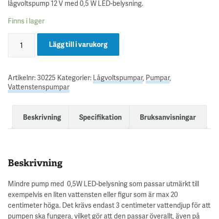
lågvoltspump 12 V med 0,5 W LED-belysning.
Finns i lager
Lägg till i varukorg
Artikelnr:
30225
Kategorier:
Lågvoltspumpar
,
Pumpar
,
Vattenstenspumpar
Beskrivning
Specifikation
Bruksanvisningar
Beskrivning
Mindre pump med 0,5W LED-belysning som passar utmärkt till
exempelvis en liten vattensten eller figur som är max 20
centimeter höga. Det krävs endast 3 centimeter vattendjup för att
pumpen ska fungera, vilket gör att den passar överallt, även på