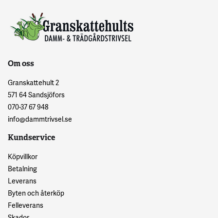
Om oss
Granskattehult 2
571 64 Sandsjöfors
070-37 67 948
info@dammtrivsel.se
Kundservice
Köpvillkor
Betalning
Leverans
Byten och återköp
Felleverans
Skador