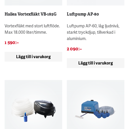
Hailea Vortexfläkt VB-185G
Luftpump AP-80
Vortexfläkt med stort luftflöde.
Luftpump AP-60, låg ljudnivå,
Max 18.000 liter/timme.
starkt tryckdjup, tillverkad i
aluminium.
1 590
:–
2 090
:–
Lägg till i varukorg
Lägg till i varukorg