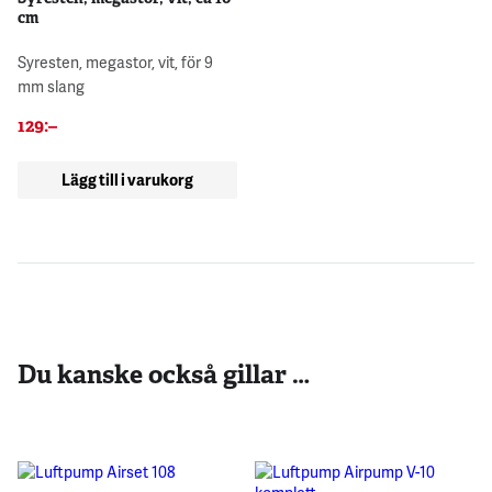
cm
Syresten, megastor, vit, för 9
mm slang
129
:–
Lägg till i varukorg
Du kanske också gillar …