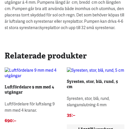
utgångar á 4 mm. Pumpens längd är cm, bredd cm och längden
cm. Pumpen går bra att använda både inomhus och utomhus, den
placeras torrt skyddad för sol och regn. Det som behöver köpas till
är luftslang och syrestenar eller syreplattor. Pumpen kan driva 4-6
st stora syrestenar/syreplattor och upp till 32 små syrestenar.
Relaterade produkter
Syresten, stor, blå, rund, 5
cm
Luftfördelare 9 mm med 4
utgångar
Syresten, stor, blå, rund,
Luftfördelare för luftslang 9
slanganslutning 4 mm
mm med 4 kranar.
35
:–
690
:–