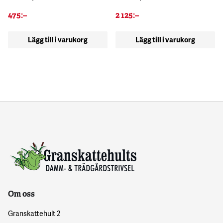
475
:–
2 125
:–
Lägg till i varukorg
Lägg till i varukorg
Om oss
Granskattehult 2