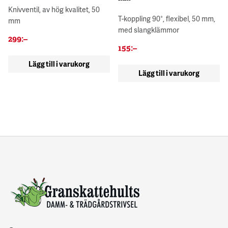
Knivventil, av hög kvalitet, 50
T-koppling 90°, flexibel, 50 mm,
mm
med slangklämmor
299
:–
155
:–
Lägg till i varukorg
Lägg till i varukorg