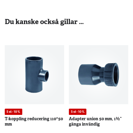
Du kanske också gillar …
5 st - 10 %
5 st - 10 %
T-koppling reducering 110*50
Adapter union 50 mm, 1½”
mm
gänga invändig