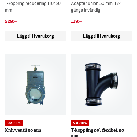
T-koppling reducering 110*50
Adapter union 50 mm, 1½”
mm
gänga invändig
529
:–
119
:–
Lägg till i varukorg
Lägg till i varukorg
5 st - 10 %
5 st - 10 %
Knivventil 50 mm
T-koppling 90°, flexibel, 50
mm