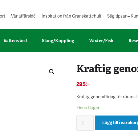
ort
Vår affärsidé
Inspiration från Granskattehult
Stig tipsar – K
Vattenvård
Slang/Koppling
Växter/Fisk
Rese
Kraftig gen
295
:–
Kraftig genomföring för rörans
Finns i lager
Lägg till i varukor