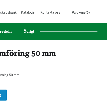
unskapsbank
Kataloger
Kontakta oss
Varukorg (0)
rvdelar
Övrigt
omföring 50 mm
lutning 50 mm
g