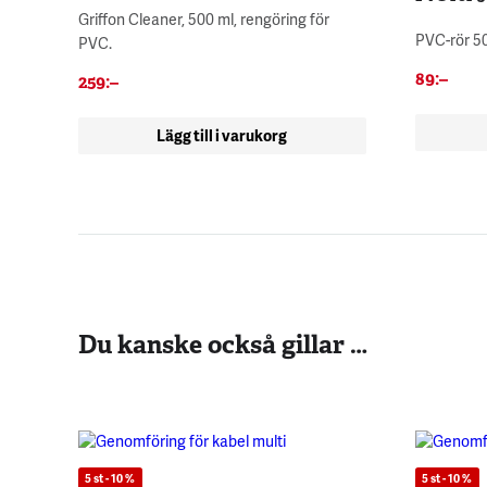
Griffon Cleaner, 500 ml, rengöring för
PVC-rör 50
PVC.
89
:–
259
:–
Lägg till i varukorg
Du kanske också gillar …
5 st - 10 %
5 st - 10 %