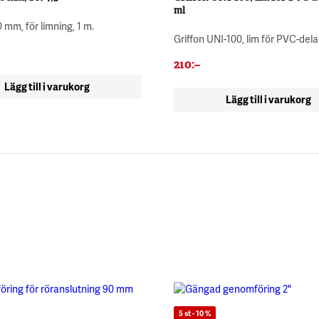
ml
 mm, för limning, 1 m.
Griffon UNI-100, lim för PVC-delar
210
:–
Lägg till i varukorg
Lägg till i varukorg
5 st - 10 %