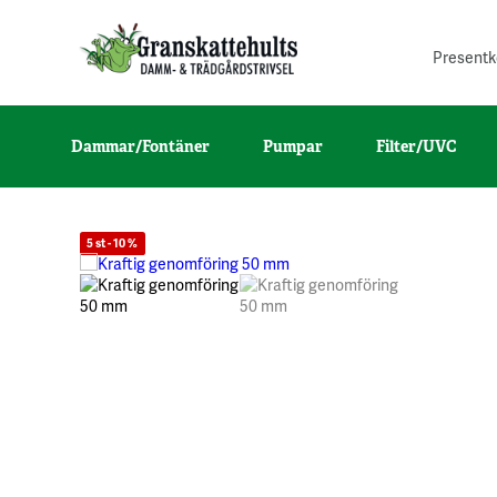
Presentk
Dammar/Fontäner
Pumpar
Filter/UVC
5 st - 10 %