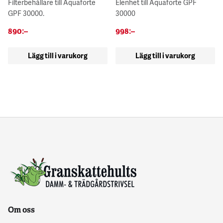
Filterbehållare till Aquaforte
Elenhet till Aquaforte GPF
GPF 30000.
30000
890
:–
998
:–
Lägg till i varukorg
Lägg till i varukorg
Om oss