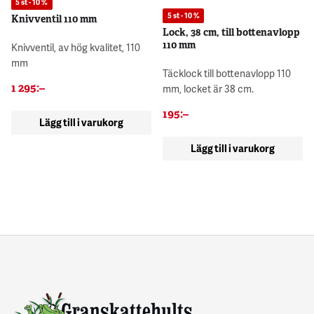
5 st - 10 %
5 st - 10 %
Knivventil 110 mm
Lock, 38 cm, till bottenavlopp
110 mm
Knivventil, av hög kvalitet, 110
mm
Täcklock till bottenavlopp 110
1 295
:–
mm, locket är 38 cm.
195
:–
Lägg till i varukorg
Lägg till i varukorg