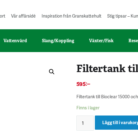
ort
Vår affärsidé
Inspiration från Granskattehult
Stig tipsar – K
Vattenvård
Slang/Koppling
Växter/Fisk
Rese
Filtertank ti
595
:–
Filtertank till Bioclear 15000 oc
Finns i lager
Lägg till i varukor