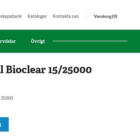
unskapsbank
Kataloger
Kontakta oss
Varukorg (0)
rvdelar
Övrigt
ll Bioclear 15/25000
h 25000
g