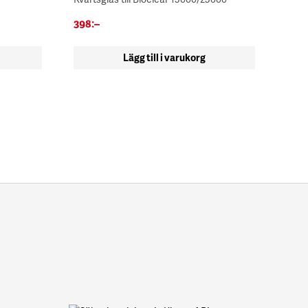
398
:–
Lägg till i varukorg