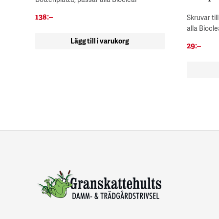
138
:–
Skruvar ti
alla Biocle
Lägg till i varukorg
29
:–