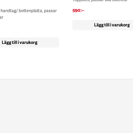
590
:–
ll handtag/ bottenplatta, passar
ar
Lägg till i varukorg
Lägg till i varukorg