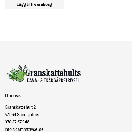
Lägg till i varukorg
Om oss
Granskattehult 2
571 64 Sandsjöfors
070-37 67 948
info@dammtrivsel.se