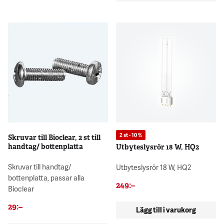
2 st - 10 %
Skruvar till Bioclear, 2 st till
handtag/ bottenplatta
Utbyteslysrör 18 W, HQ2
Skruvar till handtag/
Utbyteslysrör 18 W, HQ2
bottenplatta, passar alla
249
:–
Bioclear
29
:–
Lägg till i varukorg