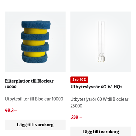
2 st - 10 %
Filterplattor till Bioclear
10000
Utbyteslysrör 6O W, HQ2
Utbytesfilter till Bioclear 10000
Utbyteslysrör 60 W till Bioclear
25000
495
:–
539
:–
Lägg till i varukorg
Lägg till i varukorg