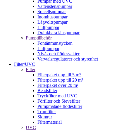
Pumpar med UVC
Vattenstenspumpar
Solcellspumpar
Inomhuspumpar
Lågvoltspumpar
Luftpumpar
Dränkbara länspumpar
Pumptillbehör
Fontänmunstycken
Luftpumpar
Nivå- och flödesvakter
Varvtalsregulatorer och styrenhet
Filter/UVC
Filter
Filterpaket upp till 5 m³
Filterpaket upp till 20 m³
Filterpaket över 20 m³
Beadsfilter
Tryckfilter med UVC
Förfilter och Sievefilter
Pumpmatade flödesfilter
Trumfilter
Skimrar
Filtermaterial
UVC