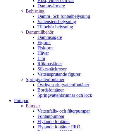
Höst, vinter och vår
Dammvärmare
Belysning
Damm- och fontänbelysning
Vattenstensbelysning
Tillbehör belysning
Dammtillbehör
Dammsugare
Figurer
Fisktorn
Håvar
Lim
Rökmaskiner
Silkesnäckrosor
Vattensprutande figurer
Springvattenfontäner
Övriga springvattenfontäner
Bordsfontäner
Springvattenbrunnar och lock
Pumpar
Pumpar
Vattenfalls- och filterpumpar
Fontänpumpar
Flytande fontäner
Flytande fontäner PRO