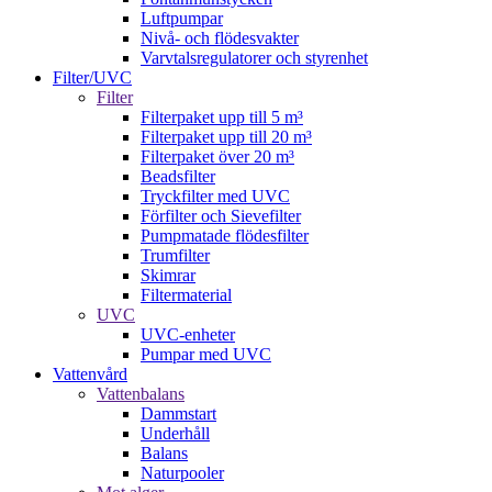
Luftpumpar
Nivå- och flödesvakter
Varvtalsregulatorer och styrenhet
Filter/UVC
Filter
Filterpaket upp till 5 m³
Filterpaket upp till 20 m³
Filterpaket över 20 m³
Beadsfilter
Tryckfilter med UVC
Förfilter och Sievefilter
Pumpmatade flödesfilter
Trumfilter
Skimrar
Filtermaterial
UVC
UVC-enheter
Pumpar med UVC
Vattenvård
Vattenbalans
Dammstart
Underhåll
Balans
Naturpooler