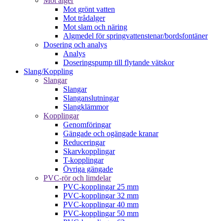
Mot alger
Mot grönt vatten
Mot trådalger
Mot slam och näring
Algmedel för springvattenstenar/bordsfontäner
Dosering och analys
Analys
Doseringspump till flytande vätskor
Slang/Koppling
Slangar
Slangar
Slanganslutningar
Slangklämmor
Kopplingar
Genomföringar
Gängade och ogängade kranar
Reduceringar
Skarvkopplingar
T-kopplingar
Övriga gängade
PVC-rör och limdelar
PVC-kopplingar 25 mm
PVC-kopplingar 32 mm
PVC-kopplingar 40 mm
PVC-kopplingar 50 mm