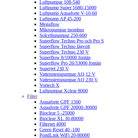
Luftpumpar 108-540
Luftpump Super 1680-15000
Luftpump Aquaforte V-10-60
Luftpump AP 45-200
Megaflow
Mikropumpar inomhus
Solcellspumpar 250-600
Superflow Techno Pro och Pro S
Superflow Techno lågvolt
Superflow Techno 230 V
Superflow 8/10000 fontän
Superflow Pro 26/33000 fontän
Superjet 230 V
Vattenstenspumpar AQ 12 V
Vattenstenspumpar AQ 230 V
Vortech X
Luftpumpar Xclear 8000
Filter
Aquaforte GPF 1500
Aquaforte GPF 20000-30000
Bioclear 5 -25000
Bioclear XL 30-80000
Filterset 4000
Green Reset 40 -100
PondLink WiFi 20-80000