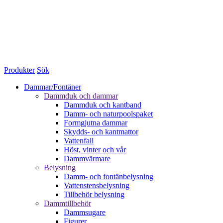
Produkter
Sök
Dammar/Fontäner
Dammduk och dammar
Dammduk och kantband
Damm- och naturpoolspaket
Formgjutna dammar
Skydds- och kantmattor
Vattenfall
Höst, vinter och vår
Dammvärmare
Belysning
Damm- och fontänbelysning
Vattenstensbelysning
Tillbehör belysning
Dammtillbehör
Dammsugare
Figurer