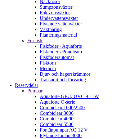
Näckrosor
Sumpzonsväxter
Fuktzonsväxter
Undervattensväxter
Flytande vattenväxter
Växtnäring
Planteringsmaterial
För fisk
Fiskfoder - Aquaforte
Fiskfoder - Pondteam
Fiskfoderautomat
Fisktorn
Medicin
Djur- och hägerskrämmor
Transport och förvaring
Reservdelar
Pumpar
Aquaforte GFU, UVC 9-11W
Aquaforte O-serie
Combiclear 1000/2500
Combiclear 3000
Combiclear 4000
Combiclear 5500
Fontänpumpar AQ 12 V
Flytande fontän 3000