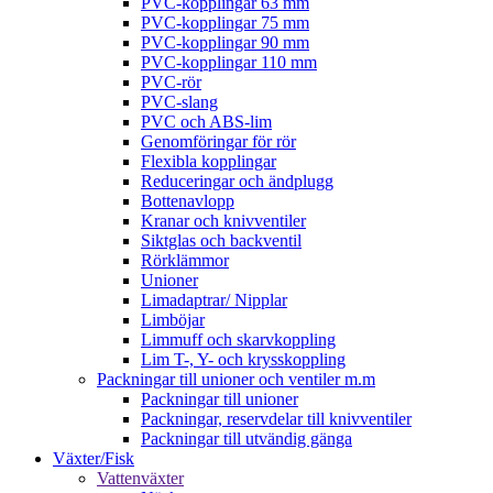
PVC-kopplingar 63 mm
PVC-kopplingar 75 mm
PVC-kopplingar 90 mm
PVC-kopplingar 110 mm
PVC-rör
PVC-slang
PVC och ABS-lim
Genomföringar för rör
Flexibla kopplingar
Reduceringar och ändplugg
Bottenavlopp
Kranar och knivventiler
Siktglas och backventil
Rörklämmor
Unioner
Limadaptrar/ Nipplar
Limböjar
Limmuff och skarvkoppling
Lim T-, Y- och krysskoppling
Packningar till unioner och ventiler m.m
Packningar till unioner
Packningar, reservdelar till knivventiler
Packningar till utvändig gänga
Växter/Fisk
Vattenväxter