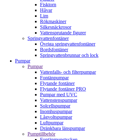
Fisktorn
Håvar
Lim
Rökmaskiner
Silkesnäckrosor
Vattensprutande figurer
Springvattenfontäner
Övriga springvattenfontäner
Bordsfontäner
Springvattenbrunnar och lock
Pumpar
Pumpar
Vattenfalls- och filterpumpar
Fontänpumpar
Flytande fontäner
Flytande fontäner PRO
Pumpar med UVC
Vattenstenspumpar
Solcellspumpar
Inomhuspumpar
Lågvoltspumpar
Luftpumpar
Dränkbara länspumpar
Pumptillbehör
Fontänmunstycken