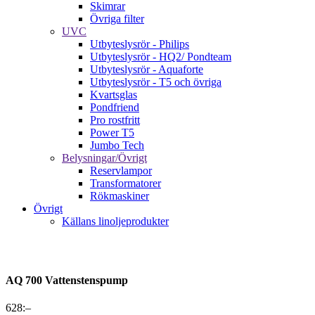
Skimrar
Övriga filter
UVC
Utbyteslysrör - Philips
Utbyteslysrör - HQ2/ Pondteam
Utbyteslysrör - Aquaforte
Utbyteslysrör - T5 och övriga
Kvartsglas
Pondfriend
Pro rostfritt
Power T5
Jumbo Tech
Belysningar/Övrigt
Reservlampor
Transformatorer
Rökmaskiner
Övrigt
Källans linoljeprodukter
AQ 700 Vattenstenspump
628
:–