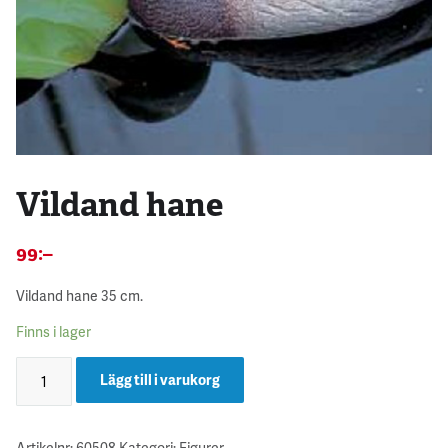
Vildand hane
99
:–
Vildand hane 35 cm.
Finns i lager
Lägg till i varukorg
Artikelnr:
60508
Kategori:
Figurer