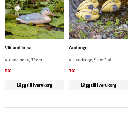
Vildand hona
Andunge
Vildand hona, 37 cm.
Vildandunge, 9 cm. 1 st.
99
:–
39
:–
Lägg till i varukorg
Lägg till i varukorg