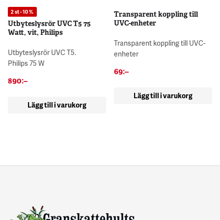
2 st - 10 %
Transparent koppling till
UVC-enheter
Utbyteslysrör UVC T5 75
Watt, vit, Philips
Transparent koppling till UVC-
Utbyteslysrör UVC T5.
enheter
Philips 75 W
69
:–
890
:–
Lägg till i varukorg
Lägg till i varukorg