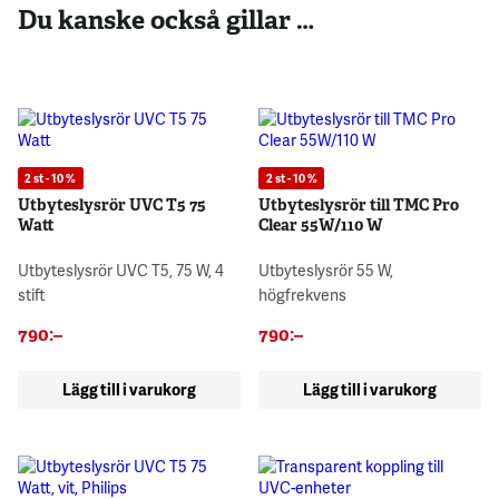
Du kanske också gillar …
2 st - 10 %
2 st - 10 %
Utbyteslysrör UVC T5 75
Utbyteslysrör till TMC Pro
Watt
Clear 55W/110 W
Utbyteslysrör UVC T5, 75 W, 4
Utbyteslysrör 55 W,
stift
högfrekvens
790
:–
790
:–
Lägg till i varukorg
Lägg till i varukorg