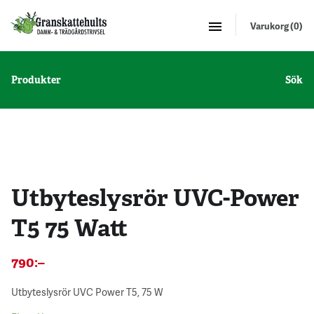
Varukorg (0)
Produkter
Sök
2 st - 10 %
Utbyteslysrör UVC-Power
T5 75 Watt
790
:–
Utbyteslysrör UVC Power T5, 75 W