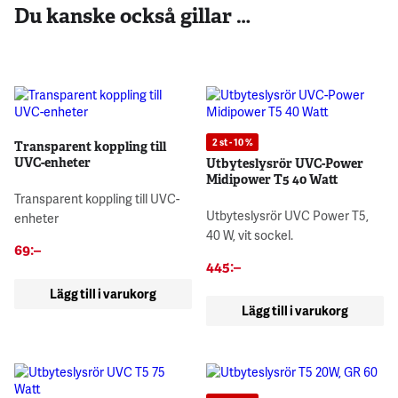
Du kanske också gillar …
2 st - 10 %
Transparent koppling till
UVC-enheter
Utbyteslysrör UVC-Power
Midipower T5 40 Watt
Transparent koppling till UVC-
Utbyteslysrör UVC Power T5,
enheter
40 W, vit sockel.
69
:–
445
:–
Lägg till i varukorg
Lägg till i varukorg