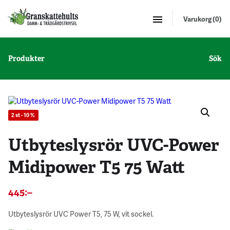
Varukorg (0)
Produkter
Sök
2 st - 10 %
Utbyteslysrör UVC-Power
Midipower T5 75 Watt
445
:–
Utbyteslysrör UVC Power T5, 75 W, vit sockel.