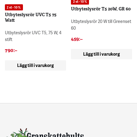
2 st - 10 %
2 st - 10 %
Utbyteslysrör T5 20W, GR 60
Utbyteslysrör UVC T5 75
Watt
Utbyteslysrör 20 W till Greenset
60
Utbyteslysrör UVC T5, 75 W, 4
459
:–
stift
790
:–
Lägg till i varukorg
Lägg till i varukorg