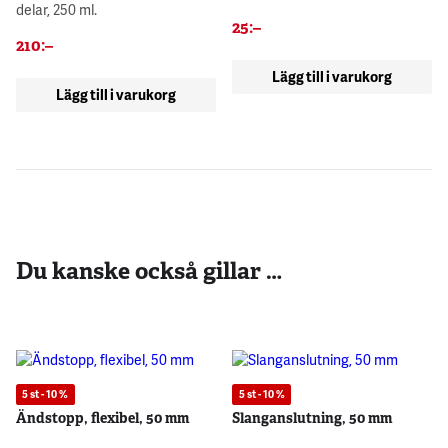
delar, 250 ml.
25
:–
210
:–
Lägg till i varukorg
Lägg till i varukorg
Du kanske också gillar …
5 st - 10 %
5 st - 10 %
Ändstopp, flexibel, 50 mm
Slanganslutning, 50 mm