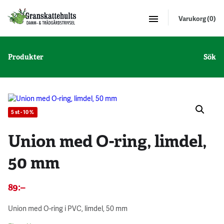
Varukorg (0)
Produkter
Sök
5 st - 10 %
Union med O-ring, limdel,
50 mm
89
:–
Union med O-ring i PVC, limdel, 50 mm