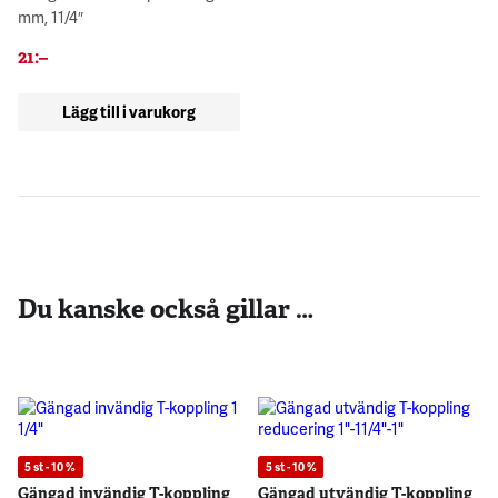
mm, 11/4″
21
:–
Lägg till i varukorg
Du kanske också gillar …
5 st - 10 %
5 st - 10 %
Gängad invändig T-koppling
Gängad utvändig T-koppling