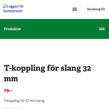
Varukorg (0)
Produkter
Sök
5 st - 10 %
T-koppling för slang 32
mm
79
:–
T-koppling för 32 mm slang