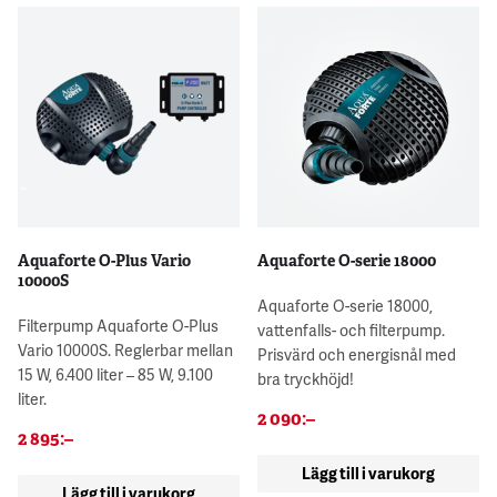
Aquaforte O-Plus Vario
Aquaforte O-serie 18000
10000S
Aquaforte O-serie 18000,
Filterpump Aquaforte O-Plus
vattenfalls- och filterpump.
Vario 10000S. Reglerbar mellan
Prisvärd och energisnål med
15 W, 6.400 liter – 85 W, 9.100
bra tryckhöjd!
liter.
2 090
:–
2 895
:–
Lägg till i varukorg
Lägg till i varukorg