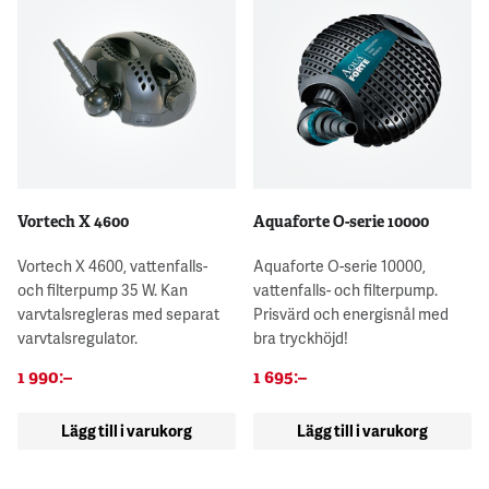
Vortech X 4600
Aquaforte O-serie 10000
Vortech X 4600, vattenfalls-
Aquaforte O-serie 10000,
och filterpump 35 W. Kan
vattenfalls- och filterpump.
varvtalsregleras med separat
Prisvärd och energisnål med
varvtalsregulator.
bra tryckhöjd!
1 990
:–
1 695
:–
Lägg till i varukorg
Lägg till i varukorg