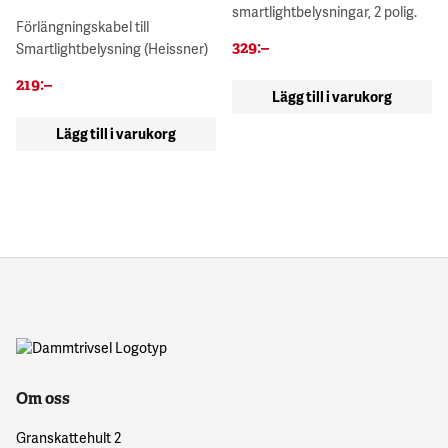
smartlightbelysningar, 2 polig.
Förlängningskabel till
329
:–
Smartlightbelysning (Heissner)
219
:–
Lägg till i varukorg
Lägg till i varukorg
Om oss
Granskattehult 2