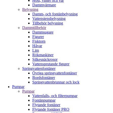
Höst, vinter och vår
Dammvärmare
Belysning
Damm- och fontänbelysning
Vattenstensbelysning
Tillbehör belysning
Dammtillbehör
Dammsugare
Figurer
Fisktorn
Håvar
Lim
Rökmaskiner
Silkesnäckrosor
Vattensprutande figurer
Springvattenfontäner
Övriga springvattenfontäner
Bordsfontäner
Springvattenbrunnar och lock
Pumpar
Pumpar
Vattenfalls- och filterpumpar
Fontänpumpar
Flytande fontäner
Flytande fontäner PRO