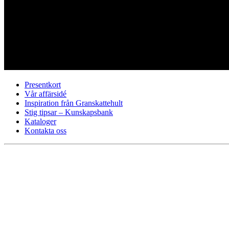
Presentkort
Vår affärsidé
Inspiration från Granskattehult
Stig tipsar – Kunskapsbank
Kataloger
Kontakta oss