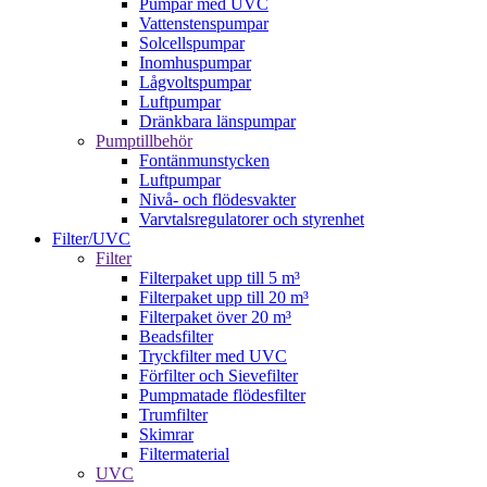
Pumpar med UVC
Vattenstenspumpar
Solcellspumpar
Inomhuspumpar
Lågvoltspumpar
Luftpumpar
Dränkbara länspumpar
Pumptillbehör
Fontänmunstycken
Luftpumpar
Nivå- och flödesvakter
Varvtalsregulatorer och styrenhet
Filter/UVC
Filter
Filterpaket upp till 5 m³
Filterpaket upp till 20 m³
Filterpaket över 20 m³
Beadsfilter
Tryckfilter med UVC
Förfilter och Sievefilter
Pumpmatade flödesfilter
Trumfilter
Skimrar
Filtermaterial
UVC