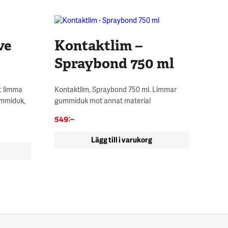
ve
Kontaktlim –
Spraybond 750 ml
tt limma
Kontaktlim, Spraybond 750 ml. Limmar
mmiduk,
gummiduk mot annat material
549
:–
Lägg till i varukorg