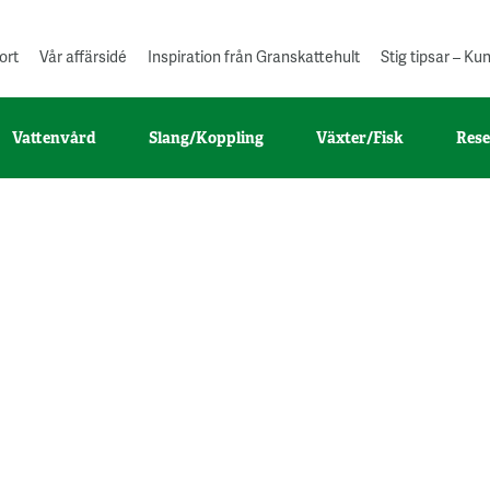
ort
Vår affärsidé
Inspiration från Granskattehult
Stig tipsar – K
Vattenvård
Slang/Koppling
Växter/Fisk
Rese