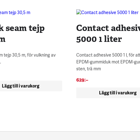
k seam tejp
Contact adhesi
 m
5000 1 liter
 tejp 30,5 m, för vulkning av
Contact adhesive 5000 1 l, för a
.
EPDM-gummiduk mot EPDM-gu
sten, trä mm
629
:–
Lägg till i varukorg
Lägg till i varukorg