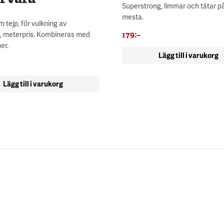
Superstrong, limmar och tätar p
mesta.
 tejp, för vulkning av
 meterpris. Kombineras med
179
:–
er.
Lägg till i varukorg
Lägg till i varukorg