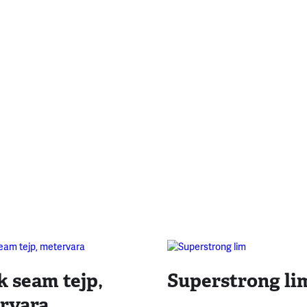
k seam tejp,
Superstrong li
rvara