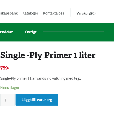
unskapsbank
Kataloger
Kontakta oss
Varukorg (0)
rvdelar
Övrigt
Single -Ply Primer 1 liter
759
:–
Single-Ply primer 1 l, används vid vulkning med tejp.
Finns i lager
Lägg till i varukorg