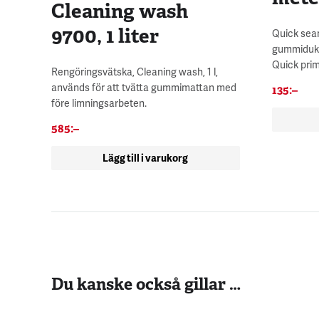
Cleaning wash
9700, 1 liter
Quick seam
gummiduk,
Quick prim
Rengöringsvätska, Cleaning wash, 1 l,
används för att tvätta gummimattan med
135
:–
före limningsarbeten.
585
:–
Lägg till i varukorg
Du kanske också gillar …