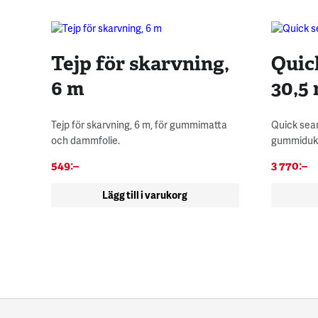
Tejp för skarvning,
Quic
6 m
30,5
Tejp för skarvning, 6 m, för gummimatta
Quick seam
och dammfolie.
gummiduk
549
:–
3 770
:–
Lägg till i varukorg