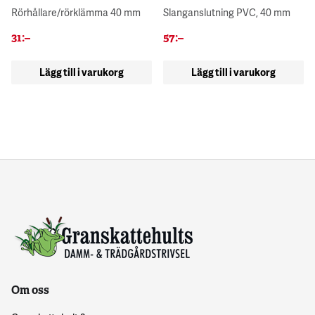
Rörhållare/rörklämma 40 mm
Slanganslutning PVC, 40 mm
31
:–
57
:–
Lägg till i varukorg
Lägg till i varukorg
Om oss