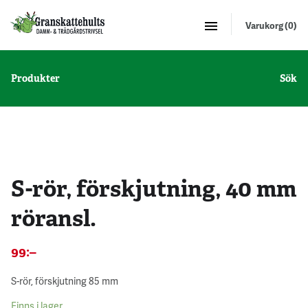
Varukorg (0)
Produkter
Sök
5 st - 10 %
S-rör, förskjutning, 40 mm
röransl.
99
:–
S-rör, förskjutning 85 mm
Finns i lager