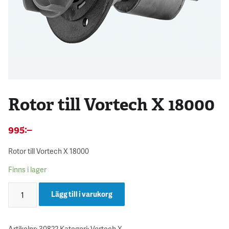
Rotor till Vortech X 18000
995
:–
Rotor till Vortech X 18000
Finns i lager
Lägg till i varukorg
Artikelnr:
30822
Kategori:
Vortech X