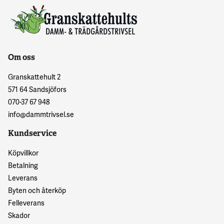
Om oss
Granskattehult 2
571 64 Sandsjöfors
070-37 67 948
info@dammtrivsel.se
Kundservice
Köpvillkor
Betalning
Leverans
Byten och återköp
Felleverans
Skador