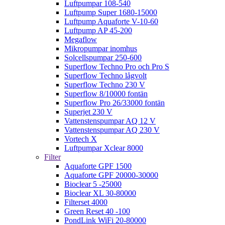
Luftpumpar 108-540
Luftpump Super 1680-15000
Luftpump Aquaforte V-10-60
Luftpump AP 45-200
Megaflow
Mikropumpar inomhus
Solcellspumpar 250-600
Superflow Techno Pro och Pro S
Superflow Techno lågvolt
Superflow Techno 230 V
Superflow 8/10000 fontän
Superflow Pro 26/33000 fontän
Superjet 230 V
Vattenstenspumpar AQ 12 V
Vattenstenspumpar AQ 230 V
Vortech X
Luftpumpar Xclear 8000
Filter
Aquaforte GPF 1500
Aquaforte GPF 20000-30000
Bioclear 5 -25000
Bioclear XL 30-80000
Filterset 4000
Green Reset 40 -100
PondLink WiFi 20-80000