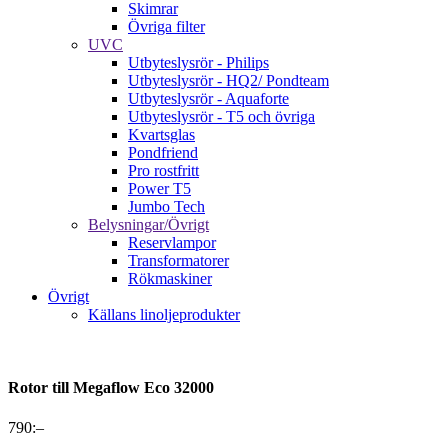
Skimrar
Övriga filter
UVC
Utbyteslysrör - Philips
Utbyteslysrör - HQ2/ Pondteam
Utbyteslysrör - Aquaforte
Utbyteslysrör - T5 och övriga
Kvartsglas
Pondfriend
Pro rostfritt
Power T5
Jumbo Tech
Belysningar/Övrigt
Reservlampor
Transformatorer
Rökmaskiner
Övrigt
Källans linoljeprodukter
Rotor till Megaflow Eco 32000
790
:–