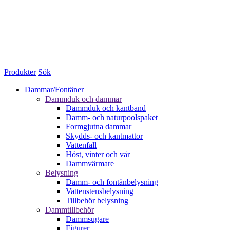
Produkter
Sök
Dammar/Fontäner
Dammduk och dammar
Dammduk och kantband
Damm- och naturpoolspaket
Formgjutna dammar
Skydds- och kantmattor
Vattenfall
Höst, vinter och vår
Dammvärmare
Belysning
Damm- och fontänbelysning
Vattenstensbelysning
Tillbehör belysning
Dammtillbehör
Dammsugare
Figurer