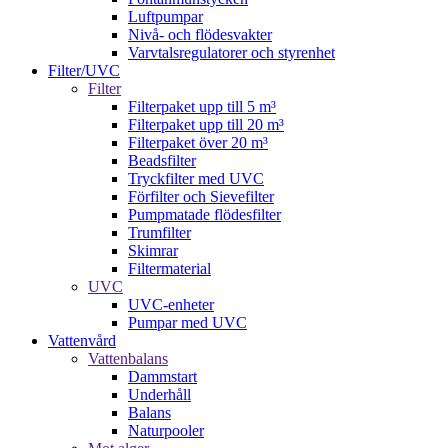
Luftpumpar
Nivå- och flödesvakter
Varvtalsregulatorer och styrenhet
Filter/UVC
Filter
Filterpaket upp till 5 m³
Filterpaket upp till 20 m³
Filterpaket över 20 m³
Beadsfilter
Tryckfilter med UVC
Förfilter och Sievefilter
Pumpmatade flödesfilter
Trumfilter
Skimrar
Filtermaterial
UVC
UVC-enheter
Pumpar med UVC
Vattenvård
Vattenbalans
Dammstart
Underhåll
Balans
Naturpooler