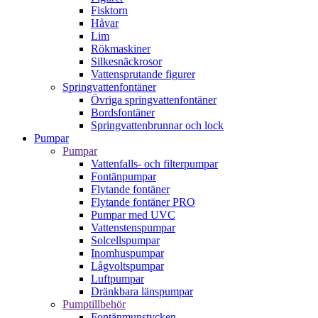
Fisktorn
Håvar
Lim
Rökmaskiner
Silkesnäckrosor
Vattensprutande figurer
Springvattenfontäner
Övriga springvattenfontäner
Bordsfontäner
Springvattenbrunnar och lock
Pumpar
Pumpar
Vattenfalls- och filterpumpar
Fontänpumpar
Flytande fontäner
Flytande fontäner PRO
Pumpar med UVC
Vattenstenspumpar
Solcellspumpar
Inomhuspumpar
Lågvoltspumpar
Luftpumpar
Dränkbara länspumpar
Pumptillbehör
Fontänmunstycken