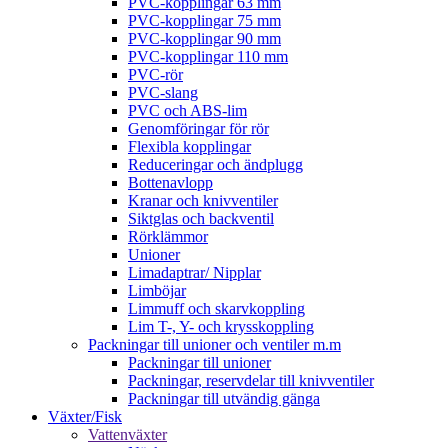
PVC-kopplingar 63 mm
PVC-kopplingar 75 mm
PVC-kopplingar 90 mm
PVC-kopplingar 110 mm
PVC-rör
PVC-slang
PVC och ABS-lim
Genomföringar för rör
Flexibla kopplingar
Reduceringar och ändplugg
Bottenavlopp
Kranar och knivventiler
Siktglas och backventil
Rörklämmor
Unioner
Limadaptrar/ Nipplar
Limböjar
Limmuff och skarvkoppling
Lim T-, Y- och krysskoppling
Packningar till unioner och ventiler m.m
Packningar till unioner
Packningar, reservdelar till knivventiler
Packningar till utvändig gänga
Växter/Fisk
Vattenväxter