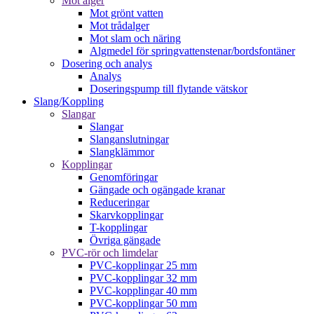
Mot alger
Mot grönt vatten
Mot trådalger
Mot slam och näring
Algmedel för springvattenstenar/bordsfontäner
Dosering och analys
Analys
Doseringspump till flytande vätskor
Slang/Koppling
Slangar
Slangar
Slanganslutningar
Slangklämmor
Kopplingar
Genomföringar
Gängade och ogängade kranar
Reduceringar
Skarvkopplingar
T-kopplingar
Övriga gängade
PVC-rör och limdelar
PVC-kopplingar 25 mm
PVC-kopplingar 32 mm
PVC-kopplingar 40 mm
PVC-kopplingar 50 mm