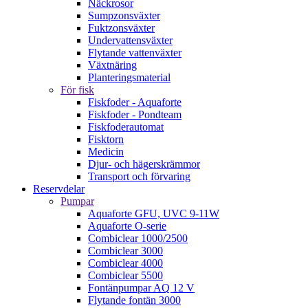
Näckrosor
Sumpzonsväxter
Fuktzonsväxter
Undervattensväxter
Flytande vattenväxter
Växtnäring
Planteringsmaterial
För fisk
Fiskfoder - Aquaforte
Fiskfoder - Pondteam
Fiskfoderautomat
Fisktorn
Medicin
Djur- och hägerskrämmor
Transport och förvaring
Reservdelar
Pumpar
Aquaforte GFU, UVC 9-11W
Aquaforte O-serie
Combiclear 1000/2500
Combiclear 3000
Combiclear 4000
Combiclear 5500
Fontänpumpar AQ 12 V
Flytande fontän 3000